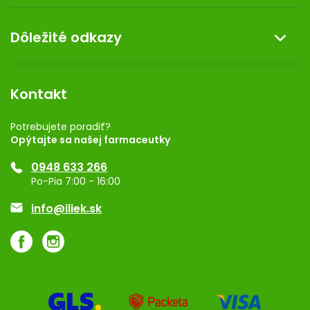
Doprava a platba
O nás
Dôležité odkazy
Darček k nákupu
Kontakt
Obchodné podmienky
Dermocentrum
Blog
Vernostný program
Kontakt
Rozhodnutie na prevádzku
Registrácia
Potrebujete poradiť?
Opýtajte sa našej farmaceutky
Ponuka pre firmy
0948 633 266
Značky
Po-Pia 7:00 - 16:00
Akcie a zľavy
info@iliek.sk