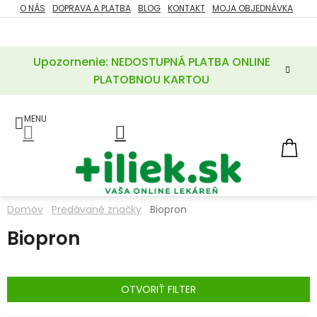
Prejsť
O NÁS
DOPRAVA A PLATBA
BLOG
KONTAKT
MOJA OBJEDNÁVKA
ZĽAVY
na
%
obsah
Upozornenie: NEDOSTUPNÁ PLATBA ONLINE
POTREBY
PRE
PLATOBNOU KARTOU
MATKU
A
DIEŤA
LIEKY
NÁ
KOŠ
VÝŽIVOVÉ
DOPLNKY
Domov
Predávané značky
Biopron
VITAMÍNY
Biopron
A
MINERÁLY
KOZMETIKA
OTVORIŤ FILTER