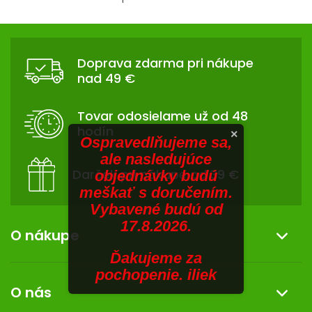
V
O
hviezdičiek.
v
SENIORI
Z
l
Á
á
ZNAČKY
Doprava zdarma pri nákupe
d
P
nad 49 €
a
Ä
Prihlásenie
c
T
i
Tovar odosielame už od 48
I
e
hodín
×
p
E
Ospravedlňujeme sa,
r
ale nasledujúce
v
Darček pri nákupe od 39 €
objednávky budú
k
meškať s doručením.
y
Vybavené budú od
v
17.8.2026.
ý
O nákupe
p
Ďakujeme za
i
Informácie o nákupe
pochopenie. iliek
s
O nás
u
Reklamácia a vrátenie tovaru