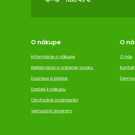
I
E
O nákupe
O ná
Informácie o nákupe
O nás
Reklamácia a vrátenie tovaru
Kontak
Doprava a platba
Dermo
Darček k nákupu
Obchodné podmienky
Vernostný program