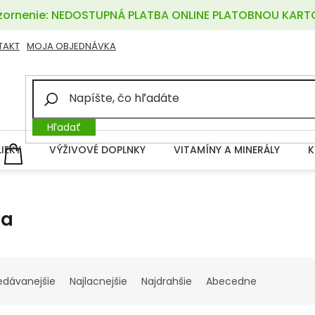
ornenie: NEDOSTUPNÁ PLATBA ONLINE PLATOBNOU KART
TAKT
MOJA OBJEDNÁVKA
Hľadať
LIEKY
VÝŽIVOVÉ DOPLNKY
VITAMÍNY A MINERÁLY
K
NÁKUPNÝ
KOŠÍK
ba
edávanejšie
Najlacnejšie
Najdrahšie
Abecedne