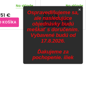
Na sklade
Na sklade
emerné
Priemerné
×
notenie
hodnotenie
Ospravedlňujeme sa,
,51 €
21,12 €
duktu
produktu
ale nasledujúce
je
O KOŠÍKA
DO KOŠÍKA
objednávky budú
5,0
z
meškať s doručením.
5
Vybavené budú od
O
zdičiek.
hviezdičiek.
17.8.2026.
v
l
Ďakujeme za
á
pochopenie. iliek
d
a
c
i
e
p
r
v
k