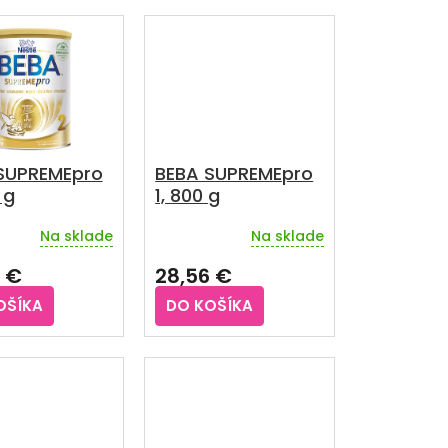
SUPREMEpro
BEBA SUPREMEpro
 g
1, 800 g
Na sklade
Na sklade
rné
Priemerné
enie
hodnotenie
 €
28,56 €
u
produktu
je
OŠÍKA
DO KOŠÍKA
5,0
z
5
iek.
hviezdičiek.