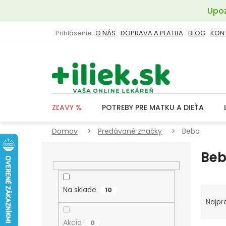
Prejsť
Upoz
na
obsah
Prihlásenie
O NÁS
DOPRAVA A PLATBA
BLOG
KON
ZĽAVY %
POTREBY PRE MATKU A DIEŤA
Domov
Predávané značky
Beba
B
Be
O
Č
N
R
Na sklade
10
Ý
A
Najpr
P
D
Akcia
0