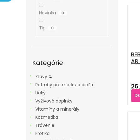
A
E
V
N
N
Ý
Novinka
0
E
I
P
L
E
Tip
0
I
P
S
R
P
O
BE
R
Preskočiť
AR 
D
kategórie
Kategórie
O
výž
U
D
od
Zľavy %
K
U
nar
Potreby pre matku a dieťa
26
T
K
g
Lieky
O
D
T
Výživové doplnky
V
O
Vitamíny a minerály
V
Kozmetika
Trávenie
Erotika