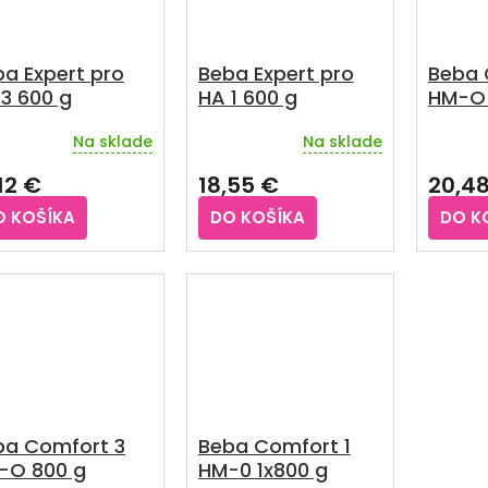
a Expert pro
Beba Expert pro
Beba 
3 600 g
HA 1 600 g
HM-O 
Na sklade
Na sklade
emerné
Priemerné
Prieme
notenie
hodnotenie
hodnot
12 €
18,55 €
20,4
duktu
produktu
produkt
je
je
O KOŠÍKA
DO KOŠÍKA
DO K
5,0
5,0
z
z
5
5
zdičiek.
hviezdičiek.
hviezdič
ba Comfort 3
Beba Comfort 1
-O 800 g
HM-0 1x800 g