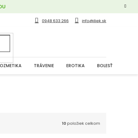
OU
0948 633 266
info@iliek.sk
OZMETIKA
TRÁVENIE
EROTIKA
BOLESŤ
DERM
10
položiek celkom