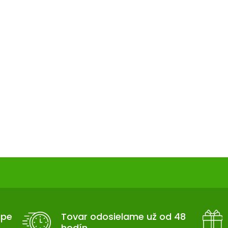
y
v
ý
p
i
s
u
upe
Tovar odosielame už od 48
hodín