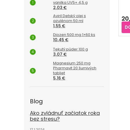
vanilka UV5+ 4,5 g
2,03 €
Pri
hod
Aviril Detský olej s
20
pro
azulénom 50 ml
je
1,55 €
D
5,0
Diozen 500 mg 1×60 ks
z
10,45 €
5
hvie
Tekutý púder 100 g
3,07 €
Magnesium 250 mg
Pharmavit 20 šumivých
tabliet
5,16 €
Blog
Ako zvládnuť začiatok roka
bez stresu?
17.1.2024