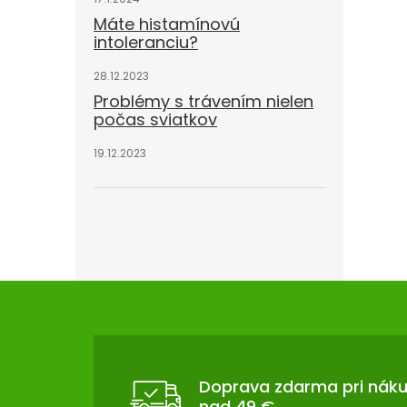
Máte histamínovú
intoleranciu?
28.12.2023
Problémy s trávením nielen
počas sviatkov
19.12.2023
Z
Á
P
Ä
T
Doprava zdarma pri nák
nad 49 €