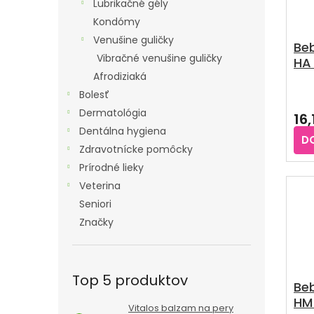
Lubrikačné gély
Kondómy
Venušine guličky
Beb
Vibračné venušine guličky
HA 
Afrodiziaká
Pri
Bolesť
hod
Dermatológia
16,
pro
Dentálna hygiena
je
D
4,5
Zdravotnícke pomôcky
z
Prírodné lieky
5
Veterina
hvie
Seniori
Značky
Top 5 produktov
Be
HM
Vitalos balzam na pery