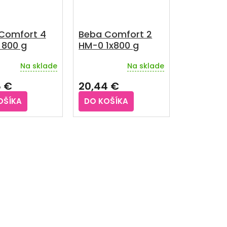
Comfort 4
Beba Comfort 2
800 g
HM-0 1x800 g
Na sklade
Na sklade
rné
Priemerné
enie
hodnotenie
8 €
20,44 €
u
produktu
je
OŠÍKA
DO KOŠÍKA
5,0
z
5
iek.
hviezdičiek.