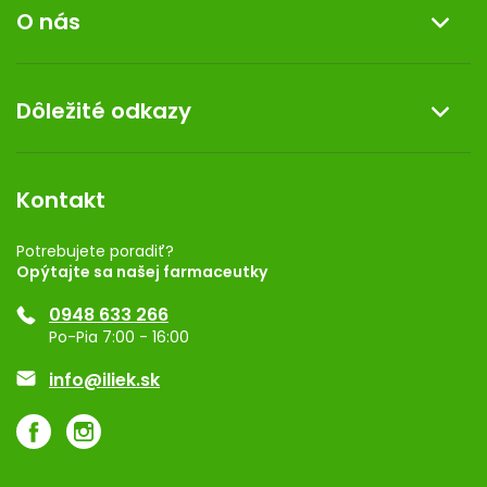
O nás
Reklamácia a vrátenie tovaru
Doprava a platba
O nás
Dôležité odkazy
Darček k nákupu
Kontakt
Obchodné podmienky
Dermocentrum
Blog
Vernostný program
Kontakt
Rozhodnutie na prevádzku
Registrácia
Potrebujete poradiť?
Opýtajte sa našej farmaceutky
Ponuka pre firmy
0948 633 266
Značky
Po-Pia 7:00 - 16:00
Akcie a zľavy
info@iliek.sk