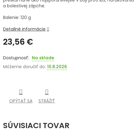
preskúmané ako najspoľahlivejšie v boji proti IBS, nafukovaniu
a bolestivej zápche.
SENIORI
Balenie: 120 g
ZNAČKY
Detailné informácie
Prihlásenie
23,56 €
Jednotková
cena:
Na sklade
Môžeme doručiť do:
10.8.2026
OPÝTAŤ SA
STRÁŽIŤ
SÚVISIACI TOVAR