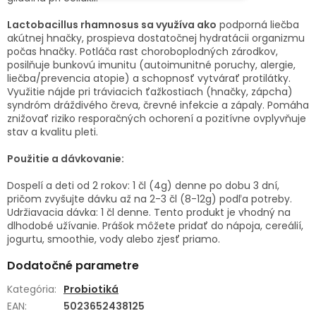
Lactobacillus rhamnosus sa využíva ako
podporná liečba
akútnej hnačky, prospieva dostatočnej hydratácii organizmu
počas hnačky. Potláča rast choroboplodných zárodkov,
posilňuje bunkovú imunitu (autoimunitné poruchy, alergie,
liečba/prevencia atopie) a schopnosť vytvárať protilátky.
Využitie nájde pri tráviacich ťažkostiach (hnačky, zápcha)
syndróm dráždivého čreva, črevné infekcie a zápaly. Pomáha
znižovať riziko resporačných ochorení a pozitívne ovplyvňuje
stav a kvalitu pleti.
Použitie a dávkovanie:
Dospelí a deti od 2 rokov: 1 čl (4g) denne po dobu 3 dní,
pričom zvyšujte dávku až na 2-3 čl (8-12g) podľa potreby.
Udržiavacia dávka: 1 čl denne. Tento produkt je vhodný na
dlhodobé užívanie. Prášok môžete pridať do nápoja, cereálií,
jogurtu, smoothie, vody alebo zjesť priamo.
Dodatočné parametre
Kategória
:
Probiotiká
EAN
:
5023652438125