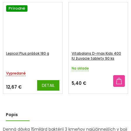
Prírodné
Lepicol Plus prášok 180 g
Vitabalans D-max Kids 400
IU žuvacie tablety 90 ks
Na sklade
Priemerné
Vypredané
hodnotenie
produktu
5,40 €
DETAIL
je
12,67 €
4,0
z
5
hviezdičiek.
Popis
Denná dávka 15milárd baktérií 3 kmeňov najúčinnejších v boji