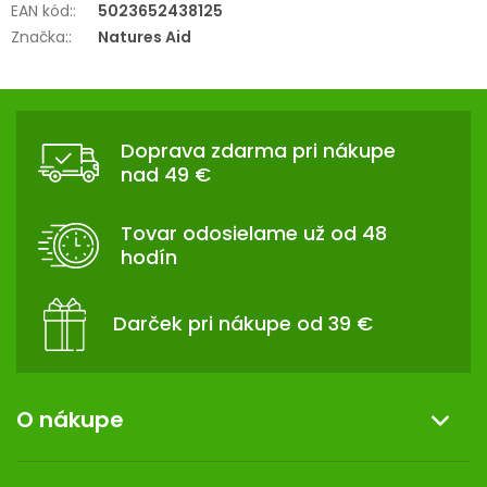
EAN kód:
:
5023652438125
Značka:
:
Natures Aid
Z
Á
Doprava zdarma pri nákupe
P
nad 49 €
Ä
T
Tovar odosielame už od 48
I
hodín
E
Darček pri nákupe od 39 €
O nákupe
Informácie o nákupe