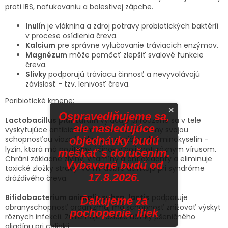
proti IBS, nafukovaniu a bolestivej zápche.
Inulín
je vláknina a zdroj potravy probiotických baktérií
v procese osídlenia čreva.
Kalcium
pre správne vylučovanie tráviacich enzýmov.
Magnézum
môže pomôcť zlepšiť svalové funkcie
čreva.
Slivky
podporujú tráviacu činnosť a nevyvolávajú
závislosť - tzv. lenivosť čreva.
Poribiotické kmene:
×
Ospravedlňujeme sa,
Lactobacillus plantarum
vylučuje prirodzene sa v tele
ale nasledujúce
vyskytujúce antibiotikum lactolin a je známy svojou
objednávky budú
schopnosťou viazať jednu z esenciálnych aminokyselín –
lyzín, ktorá má pozitívny účinok v boji proti rôznym vírusom.
meškať s doručením.
Chráni základné živiny, vitamíny a antioxidanty a eliminuje
Vybavené budú od
toxické zložky stravy. Veľmi dobre účinkuje pri syndróme
17.8.2026.
dráždivého čreva.
Bifidobacterium animalis subsp. lactis
podporuje
Ďakujeme za
obranyschopnosť organizmu, má schopnosť znižovať výskyt
pochopenie. iliek
rôznych infekcií. Zmierňuje toxické účinky pšeničného
gliadínu pri celiakii.