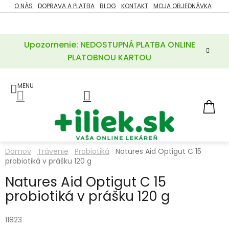
Prejsť
O NÁS
DOPRAVA A PLATBA
BLOG
KONTAKT
MOJA OBJEDNÁVKA
ZĽAVY
na
%
obsah
Upozornenie: NEDOSTUPNÁ PLATBA ONLINE
POTREBY
PRE
PLATOBNOU KARTOU
MATKU
A
DIEŤA
LIEKY
NÁ
KOŠ
VÝŽIVOVÉ
DOPLNKY
Domov
Trávenie
Probiotiká
Natures Aid Optigut C 15
probiotiká v prášku 120 g
VITAMÍNY
A
MINERÁLY
Natures Aid Optigut C 15
probiotiká v prášku 120 g
KOZMETIKA
11823