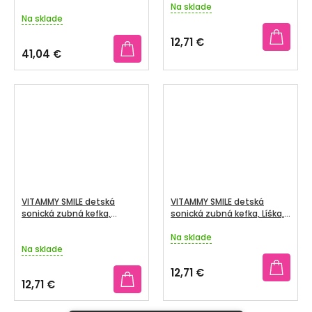
biela
Na sklade
Priemerné
Na sklade
hodnotenie
produktu
12,71 €
je
41,04 €
5,0
z
5
hviezdičiek.
VITAMMY SMILE detská
VITAMMY SMILE detská
sonická zubná kefka,
sonická zubná kefka, Líška,
Veverička, od 3 rokov
od 3 rokov
Na sklade
Priemerné
Na sklade
hodnotenie
produktu
12,71 €
je
12,71 €
5,0
z