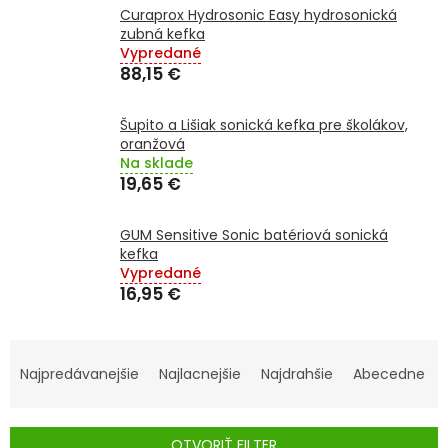
TRÁVENIE
Curaprox Hydrosonic Easy hydrosonická
zubná kefka
Vypredané
EROTIKA
88,15 €
BOLESŤ
Šupito a Lišiak sonická kefka pre školákov,
oranžová
Na sklade
DERMATOLÓGIA
19,65 €
DENTÁLNA
GUM Sensitive Sonic batériová sonická
HYGIENA
kefka
Vypredané
ZDRAVOTNÍCKE
16,95 €
POMÔCKY
R
PRÍRODNÉ
A
LIEKY
Najpredávanejšie
Najlacnejšie
Najdrahšie
Abecedne
D
E
VETERINA
OTVORIŤ FILTER