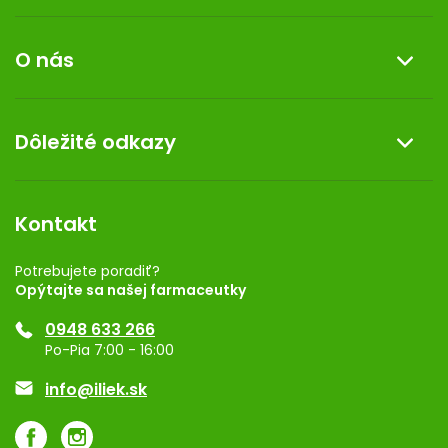
i
Informácie o nákupe
s
O nás
u
Reklamácia a vrátenie tovaru
Doprava a platba
O nás
Dôležité odkazy
Darček k nákupu
Kontakt
Obchodné podmienky
Dermocentrum
Blog
Vernostný program
Kontakt
Rozhodnutie na prevádzku
Registrácia
Potrebujete poradiť?
Opýtajte sa našej farmaceutky
Ponuka pre firmy
0948 633 266
Značky
Po-Pia 7:00 - 16:00
Akcie a zľavy
info@iliek.sk