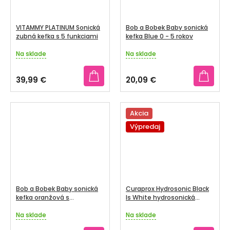
VITAMMY PLATINUM Sonická
Bob a Bobek Baby sonická
zubná kefka s 5 funkciami
kefka Blue 0 - 5 rokov
Na sklade
Na sklade
Priemerné
Priemerné
hodnotenie
hodnotenie
produktu
produktu
39,99 €
20,09 €
je
je
4,2
3,5
z
z
5
5
Akcia
hviezdičiek.
hviezdičiek.
Výpredaj
Bob a Bobek Baby sonická
Curaprox Hydrosonic Black
kefka oranžová s
Is White hydrosonická
bublifukom, 0-5 rokov, v
zubná kefka
krabičke
Na sklade
Na sklade
Priemerné
Priemerné
hodnotenie
hodnotenie