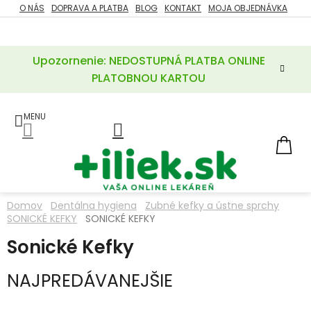
Prejsť
O NÁS
DOPRAVA A PLATBA
BLOG
KONTAKT
MOJA OBJEDNÁVKA
ZĽAVY
na
%
obsah
Upozornenie: NEDOSTUPNÁ PLATBA ONLINE
POTREBY
PRE
PLATOBNOU KARTOU
MATKU
A
DIEŤA
LIEKY
NÁ
KOŠ
VÝŽIVOVÉ
DOPLNKY
Domov
Dentálna hygiena
Zubné kefky a ústne sprchy
SONICKÉ KEFKY
SONICKÉ KEFKY
VITAMÍNY
A
MINERÁLY
Sonické Kefky
NAJPREDÁVANEJŠIE
KOZMETIKA