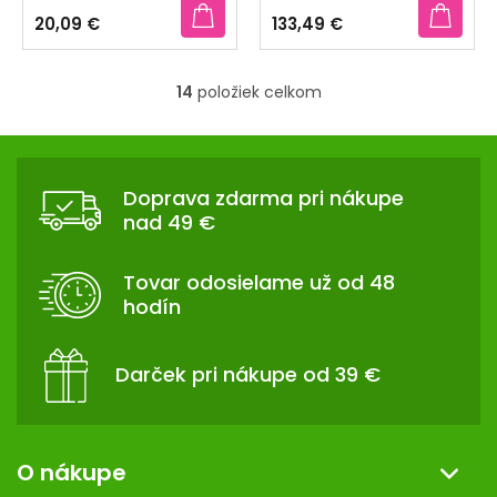
produktu
produktu
20,09 €
133,49 €
je
je
3,3
4,5
z
z
14
položiek celkom
5
5
O
hviezdičiek.
hviezdičiek.
v
Z
l
Á
á
Doprava zdarma pri nákupe
d
P
nad 49 €
a
Ä
c
T
i
Tovar odosielame už od 48
I
e
hodín
p
E
r
v
Darček pri nákupe od 39 €
k
y
v
ý
O nákupe
p