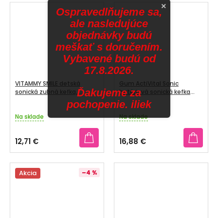
5
×
Ospravedlňujeme sa,
hviezdičiek.
ale nasledujúce
objednávky budú
meškať s doručením.
Vybavené budú od
17.8.2026.
VITAMMY SMILE detská
Gum ActiVital Sonic
Ďakujeme za
sonická zubná kefka,
batériová sonická kefka
Ľadový medveď, od 3 rokov
čierna
pochopenie. iliek
Na sklade
Na sklade
12,71 €
16,88 €
Akcia
–4 %