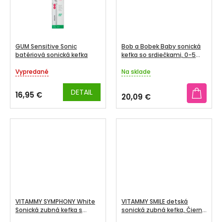
GUM Sensitive Sonic
Bob a Bobek Baby sonická
batériová sonická kefka
kefka so srdiečkami, 0-5
rokov
Vypredané
Na sklade
Priemerné
Priemerné
hodnotenie
hodnotenie
produktu
produktu
DETAIL
16,95 €
20,09 €
je
je
5,0
4,7
z
z
5
5
hviezdičiek.
hviezdičiek.
VITAMMY SYMPHONY White
VITAMMY SMILE detská
Sonická zubná kefka s
sonická zubná kefka, Čierna
vysokou vibračnou silou,
mačka, od 3 rokov