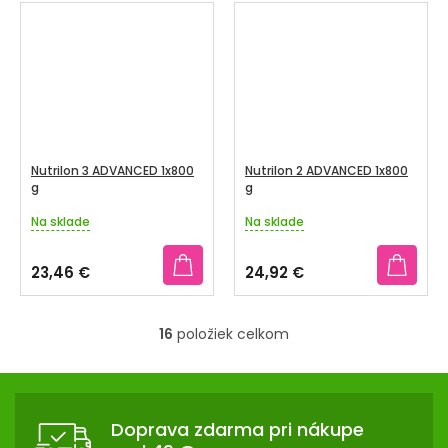
z
z
5
5
hviezdičiek.
hviezdičiek.
Nutrilon 3 ADVANCED 1x800
Nutrilon 2 ADVANCED 1x800
g
g
Na sklade
Na sklade
Priemerné
Priemerné
hodnotenie
hodnotenie
produktu
produktu
23,46 €
24,92 €
je
je
5,0
5,0
z
z
16
položiek celkom
5
5
O
hviezdičiek.
hviezdičiek.
v
Z
l
Á
á
Doprava zdarma pri nákupe
d
P