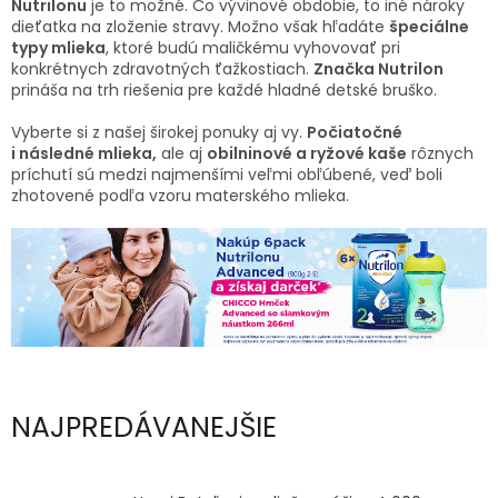
Nutrilonu
je to možné. Čo vývinové obdobie, to iné nároky
TRÁVENIE
dieťatka na zloženie stravy. Možno však hľadáte
špeciálne
typy mlieka
, ktoré budú maličkému vyhovovať pri
EROTIKA
konkrétnych zdravotných ťažkostiach.
Značka Nutrilon
prináša na trh riešenia pre každé hladné detské bruško.
BOLESŤ
Vyberte si z našej širokej ponuky aj vy.
Počiatočné
i následné mlieka,
ale aj
obilninové a ryžové kaše
rôznych
príchutí sú medzi najmenšími veľmi obľúbené, veď boli
DERMATOLÓGIA
zhotovené podľa vzoru materského mlieka.
DENTÁLNA
HYGIENA
ZDRAVOTNÍCKE
POMÔCKY
PRÍRODNÉ
LIEKY
NAJPREDÁVANEJŠIE
VETERINA