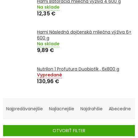
Hami Batoľacia mliečna výživa 4 600 g
Na sklade
SENIORI
12,35 €
ZNAČKY
Hami Následná dojčenská mliečna výživa 6+
600 g
Prihlásenie
Na sklade
9,89 €
Nutrilon 1 Profutura Duobiotik , 6x800 g
Vypredané
130,96 €
R
A
Najpredávanejšie
Najlacnejšie
Najdrahšie
Abecedne
D
E
OTVORIŤ FILTER
N