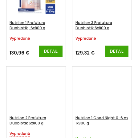
Nutrilon 1 Profutura
Nutrilon 3 Profutura
Duobiotik , 6x800 g
Duobiotik 6x800 g
Vypredané
Vypredané
Priemerné
Priemerné
hodnotenie
hodnotenie
produktu
produktu
DETAIL
DETAIL
130,96 €
129,32 €
je
je
5,0
5,0
z
z
5
5
hviezdičiek.
hviezdičiek.
Nutrilon 2 Profutura
Nutrilon 1 Good Night 0-6 m
Duobiotik 6x800 g
1x800 g
Vypredané
Priemerné