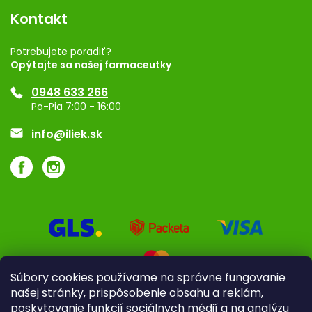
Vernostný program
Kontakt
Rozhodnutie na prevádzku
Registrácia
Potrebujete poradiť?
Opýtajte sa našej farmaceutky
Ponuka pre firmy
0948 633 266
Značky
Po-Pia 7:00 - 16:00
Akcie a zľavy
info@iliek.sk
Súbory cookies používame na správne fungovanie
našej stránky, prispôsobenie obsahu a reklám,
poskytovanie funkcií sociálnych médií a na analýzu