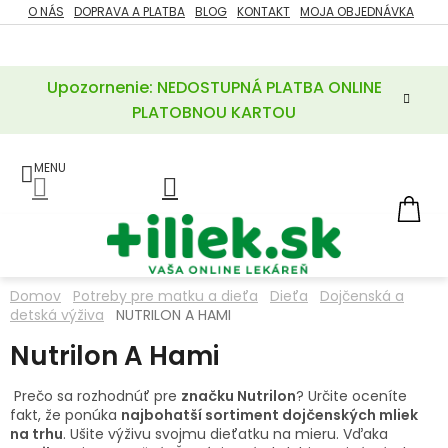
Prejsť
O NÁS
DOPRAVA A PLATBA
BLOG
KONTAKT
MOJA OBJEDNÁVKA
ZĽAVY
na
%
obsah
Upozornenie: NEDOSTUPNÁ PLATBA ONLINE
POTREBY
PRE
PLATOBNOU KARTOU
MATKU
A
DIEŤA
LIEKY
NÁ
KOŠ
VÝŽIVOVÉ
DOPLNKY
Domov
Potreby pre matku a dieťa
Dieťa
Dojčenská a
detská výživa
NUTRILON A HAMI
VITAMÍNY
A
MINERÁLY
Nutrilon A Hami
Prečo sa rozhodnúť pre
značku Nutrilon
? Určite oceníte
KOZMETIKA
fakt, že ponúka
najbohatší sortiment dojčenských mliek
na trhu
. Ušite výživu svojmu dieťatku na mieru. Vďaka