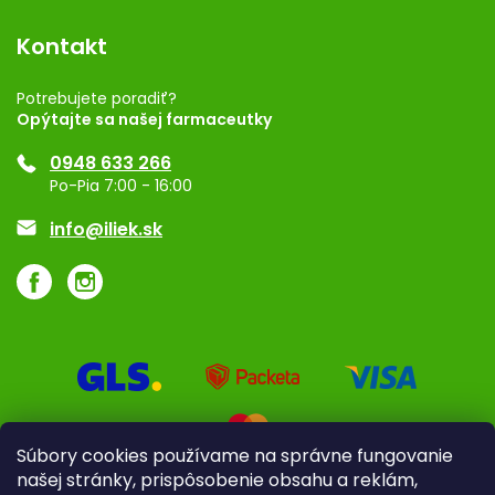
Dermocentrum
Blog
Vernostný program
Kontakt
Rozhodnutie na prevádzku
Registrácia
Potrebujete poradiť?
Opýtajte sa našej farmaceutky
Ponuka pre firmy
0948 633 266
Značky
Po-Pia 7:00 - 16:00
Akcie a zľavy
info@iliek.sk
Súbory cookies používame na správne fungovanie
našej stránky, prispôsobenie obsahu a reklám,