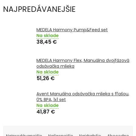
TRÁVENIE
NAJPREDÁVANEJŠIE
EROTIKA
MEDELA Harmony Pump&Feed set
BOLESŤ
Na sklade
38,45 €
DERMATOLÓGIA
MEDELA Harmony Flex, Manuálna dvojfázová
odsávačka mlieka
DENTÁLNA
Na sklade
HYGIENA
51,26 €
ZDRAVOTNÍCKE
POMÔCKY
Avent Manuálna odsávačka mlieka s fľašou,
0% BPA, 1x1 set
Na sklade
PRÍRODNÉ
41,87 €
LIEKY
R
VETERINA
Najpredávanejšie
Najlacnejšie
Najdrahšie
Abecedne