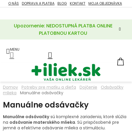
Prejsť
O NÁS
DOPRAVA A PLATBA
BLOG
KONTAKT
MOJA OBJEDNÁVKA
ZĽAVY
na
%
obsah
Upozornenie: NEDOSTUPNÁ PLATBA ONLINE
POTREBY
PRE
PLATOBNOU KARTOU
MATKU
A
DIEŤA
LIEKY
NÁ
KOŠ
VÝŽIVOVÉ
DOPLNKY
Domov
Potreby pre matku a dieťa
Dojčenie
Odsávačky
mlieka
Manuálne odsávačky
VITAMÍNY
A
MINERÁLY
Manuálne odsávačky
Manuálne odsávačky
sú komplexné zariadenia, ktoré slúžia
KOZMETIKA
na
odsávanie materského mlieka
. Sú prispôsobené pre
jemné a efektívne odsávanie mlieka a stimuláciu.