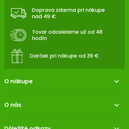
Á
Doprava zdarma pri nákupe
P
nad 49 €
Ä
T
Tovar odosielame už od 48
I
hodín
E
Darček pri nákupe od 39 €
O nákupe
Informácie o nákupe
O nás
Reklamácia a vrátenie tovaru
Doprava a platba
O nás
Dôležité odkazy
Darček k nákupu