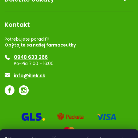
Kontakt
Obchodné podmienky
Dermocentrum
Blog
Vernostný program
Kontakt
Rozhodnutie na prevádzku
Registrácia
Potrebujete poradiť?
Opýtajte sa našej farmaceutky
Ponuka pre firmy
0948 633 266
Značky
Po-Pia 7:00 - 16:00
Akcie a zľavy
info@iliek.sk