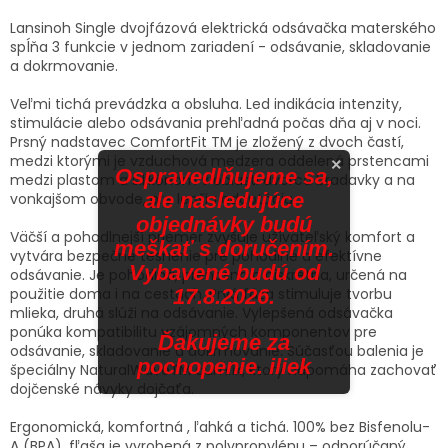
Lansinoh Single dvojfázová elektrická odsávačka materského
spĺňa 3 funkcie v jednom zariadení - odsávanie, skladovanie
a dokrmovanie.
Veľmi tichá prevádzka a obsluha. Led indikácia intenzity,
stimulácie alebo odsávania prehľadná počas dňa aj v noci.
Prsný nadstavec ComfortFit TM je zložený z dvoch častí,
medzi ktorými je vzduchová medzera oddelená prstencami
×
Ospravedlňujeme sa,
medzi plastom a silikónom v oblasti dvorca bradavky a na
ale nasledujúce
vonkajšom obvode, pre lepšiu adaptáciu.
objednávky budú
Väčší a pohodlnejší priemer zvyšuje užívateľský komfort a
meškať s doručením.
vytvára bezpečné tesnenie pre pohodlné a efektívne
Vybavené budú od
odsávanie. Je pohodlná, prenosná a diskrétna, určená na
17.8.2026.
použitie doma i na cestách. Prvá fáza stimuluje tvorbu
mlieka, druhá slúži na odsávanie. Vylepšená odsávačka
ponúka kompatibilitu vzájomných komponentov pre
Ďakujeme za
odsávanie, skladovanie a dokrmovanie. Súčasťou balenia je
pochopenie. iliek
špeciálny NaturalWaveTM cumlík, ktorý napomáha zachovať
dojčenské návyky dojčaťa.
Ergonomická, komfortná , ľahká a tichá. 100% bez Bisfenolu-
A (BPA), fľaša je vyrobená z polypropylénu – odporúčaný