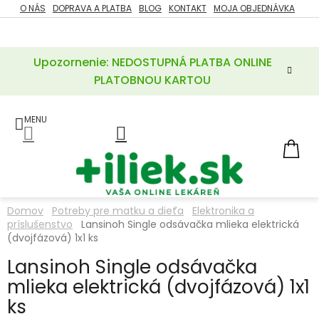
Prejsť
O NÁS
DOPRAVA A PLATBA
BLOG
KONTAKT
MOJA OBJEDNÁVKA
ZĽAVY
na
%
obsah
Upozornenie: NEDOSTUPNÁ PLATBA ONLINE
POTREBY
PRE
PLATOBNOU KARTOU
MATKU
A
DIEŤA
LIEKY
NÁ
KOŠ
VÝŽIVOVÉ
DOPLNKY
Domov
Potreby pre matku a dieťa
Elektronika a
príslušenstvo
Lansinoh Single odsávačka mlieka elektrická
VITAMÍNY
A
(dvojfázová) 1x1 ks
MINERÁLY
Lansinoh Single odsávačka
mlieka elektrická (dvojfázová) 1x1
KOZMETIKA
ks