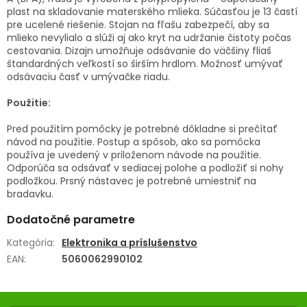
plast na skladovanie materského mlieka. Súčasťou je 13 častí
pre ucelené riešenie. Stojan na fľašu zabezpečí, aby sa
mlieko nevylialo a slúži aj ako kryt na udržanie čistoty počas
cestovania. Dizajn umožňuje odsávanie do väčšiny fliaš
štandardných veľkostí so širším hrdlom. Možnosť umývať
odsávaciu časť v umývačke riadu.
Použitie:
Pred použitím pomôcky je potrebné dôkladne si prečítať
návod na použitie. Postup a spôsob, ako sa pomôcka
používa je uvedený v priloženom návode na použitie.
Odporúča sa odsávať v sediacej polohe a podložiť si nohy
podložkou. Prsný nástavec je potrebné umiestniť na
bradavku.
Dodatočné parametre
Kategória
:
Elektronika a príslušenstvo
EAN
:
5060062990102
Z