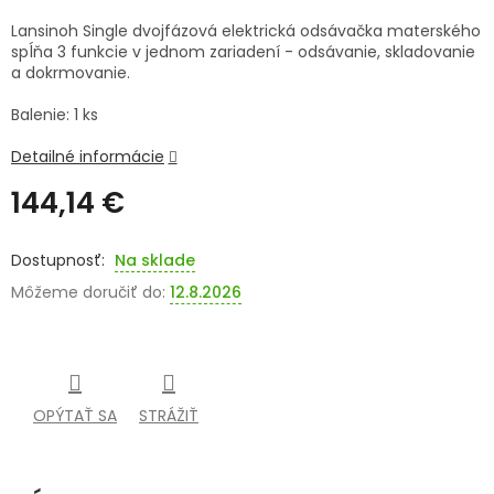
Lansinoh Single dvojfázová elektrická odsávačka materského
SENIORI
spĺňa 3 funkcie v jednom zariadení - odsávanie, skladovanie
a dokrmovanie.
ZNAČKY
Balenie: 1 ks
Prihlásenie
Detailné informácie
144,14 €
Jednotková
cena:
Na sklade
Môžeme doručiť do:
12.8.2026
OPÝTAŤ SA
STRÁŽIŤ