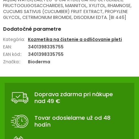
FRUCTOOLIGOSACCHARIDES, MANNITOL, XYLITOL, RHAMNOSE,
CUCUMIS SATIVUS (CUCUMBER) FRUIT EXTRACT, PROPYLENE
GLYCOL, CETRIMONIUM BROMIDE, DISODIUM EDTA. [BI 446]
Dodatočné parametre
Kategória
:
Kozmetika na čistenie a odličovanie pleti
EAN
:
3401398335755
EAN kód:
:
3401398335755
Značka:
:
Bioderma
Z
Á
Doprava zdarma pri nákupe
P
nad 49 €
Ä
T
Tovar odosielame už od 48
I
hodín
E