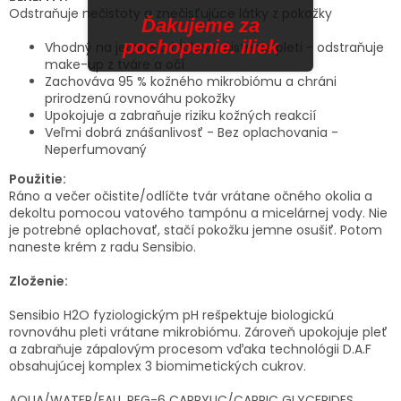
Odstraňuje nečistoty a znečisťujúce látky z pokožky
Ďakujeme za
pochopenie. iliek
Vhodný na jemné a hĺbkové čistenie pleti - odstraňuje
make-up z tváre a očí
Zachováva 95 % kožného mikrobiómu a chráni
prirodzenú rovnováhu pokožky
Upokojuje a zabraňuje riziku kožných reakcií
Veľmi dobrá znášanlivosť - Bez oplachovania -
Neperfumovaný
Použitie:
Ráno a večer očistite/odlíčte tvár vrátane očného okolia a
dekoltu pomocou vatového tampónu a micelárnej vody. Nie
je potrebné oplachovať, stačí pokožku jemne osušiť. Potom
naneste krém z radu Sensibio.
Zloženie:
Sensibio H2O fyziologickým pH rešpektuje biologickú
rovnováhu pleti vrátane mikrobiómu. Zároveň upokojuje pleť
a zabraňuje zápalovým procesom vďaka technológii D.A.F
obsahujúcej komplex 3 biomimetických cukrov.
AQUA/WATER/EAU, PEG-6 CAPRYLIC/CAPRIC GLYCERIDES,