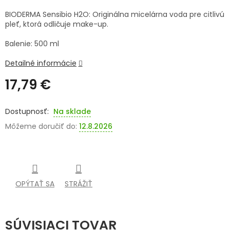
BIODERMA Sensibio H2O: Originálna micelárna voda pre citlivú
SENIORI
pleť, ktorá odličuje make-up.
ZNAČKY
Balenie: 500 ml
Detailné informácie
Prihlásenie
17,79 €
Jednotková
cena:
Na sklade
Môžeme doručiť do:
12.8.2026
OPÝTAŤ SA
STRÁŽIŤ
SÚVISIACI TOVAR