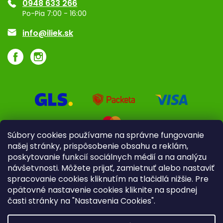
0948 633 266
Značky
Po-Pia 7:00 - 16:00
Akcie a zľavy
info@iliek.sk
Súbory cookies používame na správne fungovanie
našej stránky, prispôsobenie obsahu a reklám,
poskytovanie funkcií sociálnych médií a na analýzu
návšetvnosti. Môžete prijať, zamietnuť alebo nastaviť
spracovanie cookies kliknutím na tlačidlá nižšie. Pre
opätovné nastavenie cookies kliknite na spodnej
časti stránky na "Nastavenia Cookies".
Pre firmy
Poradenstvo