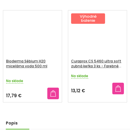
Výhodné
balenie
Bioderma Sébium H20
Curaprox CS 5460 ultra soft
micelárna voda 500 ml
zubná kefka 3 ks - Farebné
trio
Na sklade
Priemerné
Na sklade
hodnotenie
produktu
13,12 €
je
17,79 €
5,0
z
5
hviezdičiek.
Popis