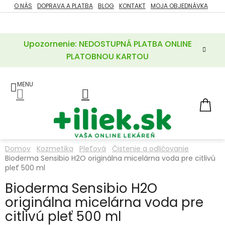
Prejsť
O NÁS
DOPRAVA A PLATBA
BLOG
KONTAKT
MOJA OBJEDNÁVKA
ZĽAVY
na
%
obsah
Upozornenie: NEDOSTUPNÁ PLATBA ONLINE
POTREBY
PRE
PLATOBNOU KARTOU
MATKU
A
DIEŤA
LIEKY
NÁ
KOŠ
VÝŽIVOVÉ
DOPLNKY
Domov
Kozmetika
Pleťová
Čistenie a odličovanie
Bioderma Sensibio H2O originálna micelárna voda pre citlivú
VITAMÍNY
A
pleť 500 ml
MINERÁLY
Bioderma Sensibio H2O
originálna micelárna voda pre
KOZMETIKA
citlivú pleť 500 ml