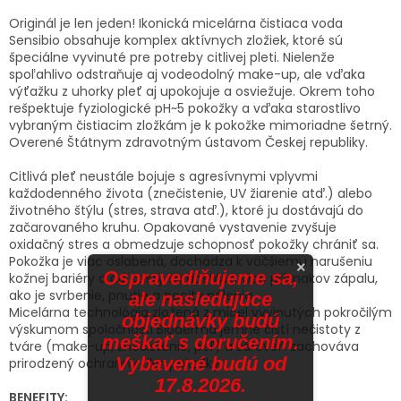
Originál je len jeden! Ikonická micelárna čistiaca voda
Sensibio obsahuje komplex aktívnych zložiek, ktoré sú
špeciálne vyvinuté pre potreby citlivej pleti. Nielenže
spoľahlivo odstraňuje aj vodeodolný make-up, ale vďaka
výťažku z uhorky pleť aj upokojuje a osviežuje. Okrem toho
rešpektuje fyziologické pH~5 pokožky a vďaka starostlivo
vybraným čistiacim zložkám je k pokožke mimoriadne šetrný.
Overené Štátnym zdravotným ústavom Českej republiky.
Citlivá pleť neustále bojuje s agresívnymi vplyvmi
každodenného života (znečistenie, UV žiarenie atď.) alebo
životného štýlu (stres, strava atď.), ktoré ju dostávajú do
začarovaného kruhu. Opakované vystavenie zvyšuje
oxidačný stres a obmedzuje schopnosť pokožky chrániť sa.
Pokožka je viac oslabená, dochádza k väčšiemu narušeniu
×
Ospravedlňujeme sa,
kožnej bariéry a do cesty sa dostáva viac príznakov zápalu,
ako je svrbenie, pnutie a pocity pálenia.
ale nasledujúce
Micelárna technológia zložená z micel vyvinutých pokročilým
objednávky budú
výskumom spoločnosti Bioderma jemne čistí nečistoty z
meškať s doručením.
tváre (make-up, znečistenie, peľ) a zároveň zachováva
Vybavené budú od
prirodzený ochranný film pokožky.
17.8.2026.
BENEFITY: