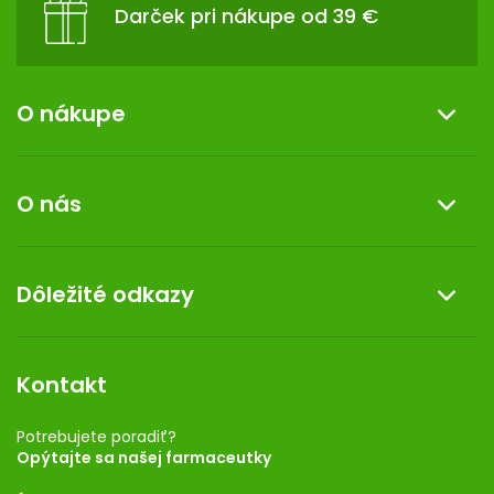
Darček pri nákupe od 39 €
O nákupe
Informácie o nákupe
O nás
Reklamácia a vrátenie tovaru
Doprava a platba
O nás
Dôležité odkazy
Darček k nákupu
Kontakt
Obchodné podmienky
Dermocentrum
Blog
Vernostný program
Kontakt
Rozhodnutie na prevádzku
Registrácia
Potrebujete poradiť?
Opýtajte sa našej farmaceutky
Ponuka pre firmy