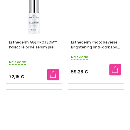
V
SENIORI
ZNAČKY
Prihlásenie
Esthederm AGE PROTEOM™
Esthederm Photo Reverse
Pokročilé očné sérum pre
Brightening anti-dark spots
ochranu proteínov a
cream-in-stick, 10g
mladosti pleti 15 ml
Na sklade
Priemerné
Na sklade
hodnotenie
produktu
59,28 €
je
72,15 €
5,0
z
5
hviezdičiek.