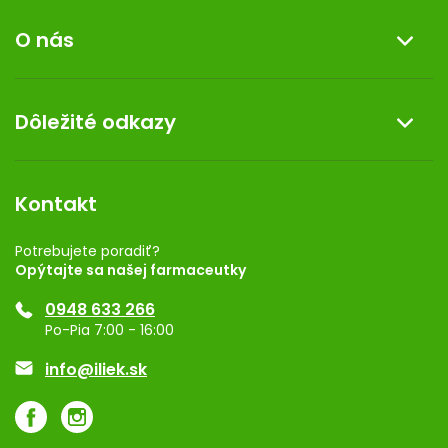
Informácie o nákupe
O nás
Reklamácia a vrátenie tovaru
Doprava a platba
O nás
Dôležité odkazy
Darček k nákupu
Kontakt
Obchodné podmienky
Dermocentrum
Blog
Vernostný program
Kontakt
Rozhodnutie na prevádzku
Registrácia
Potrebujete poradiť?
Opýtajte sa našej farmaceutky
Ponuka pre firmy
0948 633 266
Značky
Po-Pia 7:00 - 16:00
Akcie a zľavy
info@iliek.sk