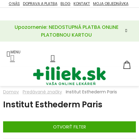
Prejsť
O NÁS
DOPRAVA A PLATBA
BLOG
KONTAKT
MOJA OBJEDNÁVKA
ZĽAVY
na
%
obsah
Upozornenie: NEDOSTUPNÁ PLATBA ONLINE
POTREBY
PRE
PLATOBNOU KARTOU
MATKU
A
DIEŤA
LIEKY
NÁ
KOŠ
VÝŽIVOVÉ
DOPLNKY
Domov
Predávané značky
Institut Esthederm Paris
VITAMÍNY
Institut Esthederm Paris
A
MINERÁLY
KOZMETIKA
OTVORIŤ FILTER