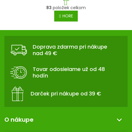
t
O
83
položiek celkom
r
v
á
HORE
l
n
á
k
d
Z
o
a
v
Á
c
a
Doprava zdarma pri nákupe
P
n
i
nad 49 €
i
Ä
e
e
p
T
Tovar odosielame už od 48
r
I
hodín
v
E
k
y
Darček pri nákupe od 39 €
v
ý
p
i
O nákupe
s
u