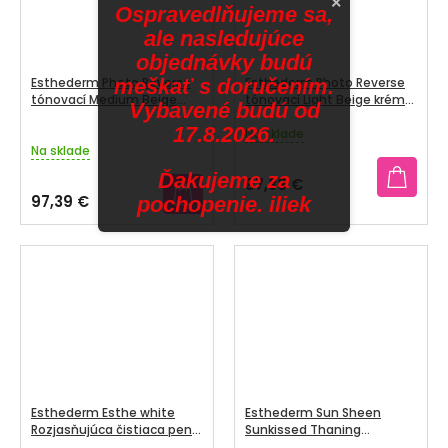
×
Ospravedlňujeme sa,
ale nasledujúce
objednávky budú
Esthederm Photo Reverse
meškať s doručením.
Esthederm Photo Reverse
tónovací Medium Beige
tónovací Light Beige krém
Vybavené budú od
krém pre pleť s
pre pleť s pigmentovým
17.8.2026.
pigmentovým škvrnami 50
škvrnami 50 ml
Na sklade
Priemerné
ml
Na sklade
hodnotenie
produktu
Ďakujeme za
97,39 €
je
97,39 €
pochopenie. iliek
3,5
z
5
hviezdičiek.
Esthederm Esthe white
Esthederm Sun Sheen
Rozjasňujúca čistiaca pena
Sunkissed Thaning
150 ml
samoopaľovacie mlieko na