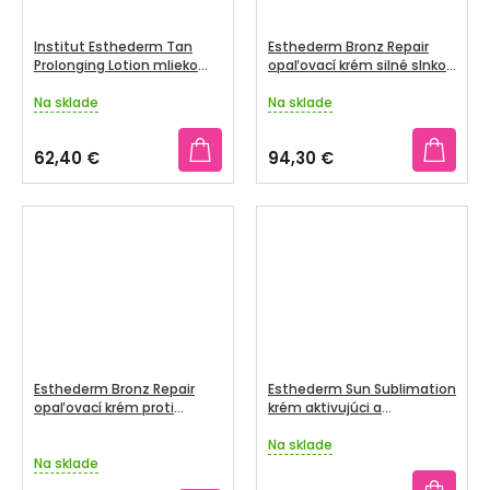
Institut Esthederm Tan
Esthederm Bronz Repair
Prolonging Lotion mlieko
opaľovací krém silné slnko
predlžujúce opálenie 200ml
50 ml
Na sklade
Na sklade
Priemerné
Priemerné
hodnotenie
hodnotenie
produktu
produktu
62,40 €
94,30 €
je
je
5,0
5,0
z
z
5
5
hviezdičiek.
hviezdičiek.
Esthederm Bronz Repair
Esthederm Sun Sublimation
opaľovací krém proti
krém aktivujúci a
vráskam mierne slnko 50
zvýrazňujúci opálenie 150
ml
ml
Na sklade
Priemerné
Na sklade
hodnotenie
produktu