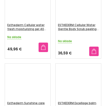
Esthederm Cellular water
ESTHEDERM Cellular Water
fresh moisturizing gel 40
Gentle Body Scrub peeling
ml
200 ml
Na sklade
Priemerné
Na sklade
hodnotenie
produktu
49,96 €
je
36,59 €
4,0
z
5
hviezdičiek.
Esthederm Sunshine care
ESTHEDERM Excellage balm