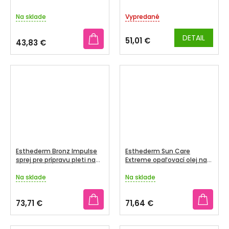
tvár odtieň Light 50 ml
Na sklade
Vypredané
DETAIL
51,01 €
43,83 €
Esthederm Bronz Impulse
Esthederm Sun Care
sprej pre prípravu pleti na
Extreme opaľovací olej na
opaľovanie 150 ml
telo a vlasy 150 ml
Na sklade
Na sklade
Priemerné
Priemerné
hodnotenie
hodnotenie
produktu
produktu
73,71 €
71,64 €
je
je
4,0
5,0
z
z