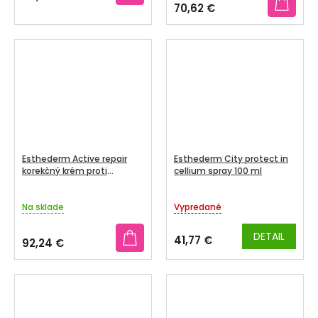
je
70,62 €
3,5
z
5
hviezdičiek.
Esthederm Active repair
Esthederm City protect in
korekčný krém proti
cellium spray 100 ml
vráskam 50 ml
Na sklade
Vypredané
DETAIL
41,77 €
92,24 €