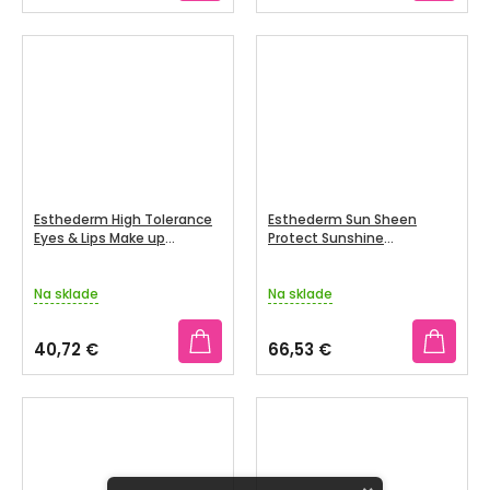
Esthederm High Tolerance
Esthederm Sun Sheen
Eyes & Lips Make up
Protect Sunshine
remover 125 ml
bronzujúci púder so
strednou UV ochranou 15 g
Na sklade
Na sklade
40,72 €
66,53 €