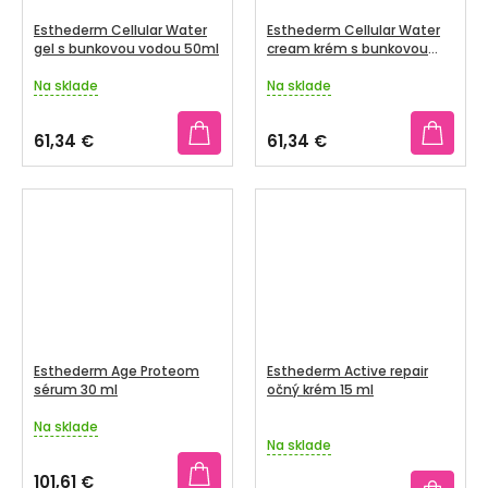
Esthederm Cellular Water
Esthederm Cellular Water
gel s bunkovou vodou 50ml
cream krém s bunkovou
vodou, 50ml
Na sklade
Na sklade
Priemerné
Priemerné
hodnotenie
hodnotenie
produktu
produktu
61,34 €
61,34 €
je
je
5,0
5,0
z
z
5
5
hviezdičiek.
hviezdičiek.
Esthederm Age Proteom
Esthederm Active repair
sérum 30 ml
očný krém 15 ml
Na sklade
Priemerné
Na sklade
hodnotenie
produktu
101,61 €