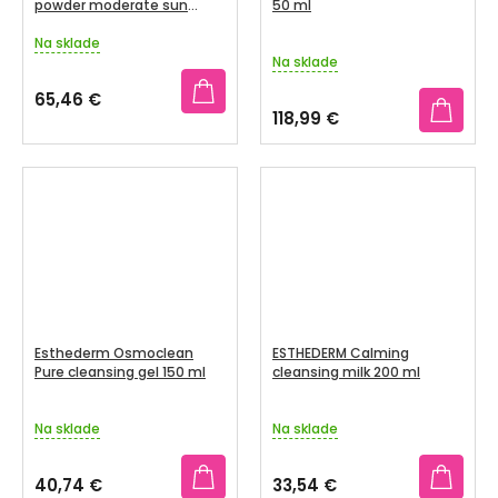
powder moderate sun
50 ml
ochranný púder 15g
Na sklade
Priemerné
Na sklade
hodnotenie
produktu
65,46 €
je
118,99 €
4,5
z
5
hviezdičiek.
Esthederm Osmoclean
ESTHEDERM Calming
Pure cleansing gel 150 ml
cleansing milk 200 ml
Na sklade
Na sklade
40,74 €
33,54 €