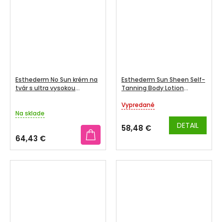
5
5
hviezdičiek.
hviezdičiek.
Esthederm No Sun krém na
Esthederm Sun Sheen Self-
tvár s ultra vysokou
Tanning Body Lotion
ochranou 50 ml
samoopaľovacie telové
mlieko 150 ml
Vypredané
Priemerné
Na sklade
hodnotenie
produktu
DETAIL
58,48 €
je
64,43 €
5,0
z
5
hviezdičiek.