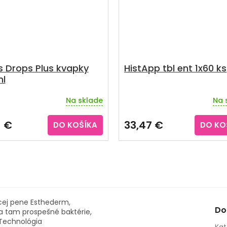
s Drops Plus kvapky
HistApp tbl ent 1x60 ks
ml
Na sklade
Na 
erné
Priemerné
tenie
hodnotenie
ktu
produktu
1 €
33,47 €
DO KOŠÍKA
DO KO
je
4,5
z
5
ičiek.
hviezdičiek.
acej pene Esthederm,
Do
a tam prospešné baktérie,
 Technológia