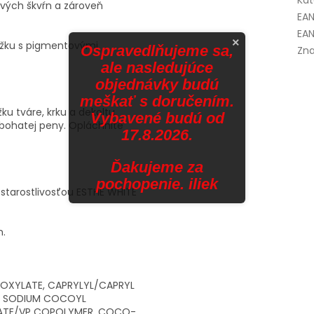
Kat
vých škvŕn a zároveň
EA
EAN
×
kožku s pigmentovými
Ospravedlňujeme sa,
Zna
ale nasledujúce
objednávky budú
meškať s doručením.
ku tváre, krku a dekoltu.
Vybavené budú od
bohatej peny. Opláchnite
17.8.2026.
Ďakujeme za
pochopenie. iliek
 starostlivosťou ESTHE WHITE
n.
OXYLATE, CAPRYLYL/CAPRYL
L, SODIUM COCOYL
ATE/VP COPOLYMER, COCO-