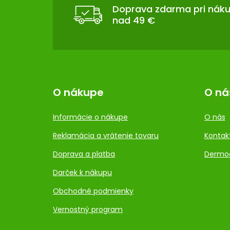
T
Doprava zdarma pri nák
nad 49 €
I
E
O nákupe
O ná
Informácie o nákupe
O nás
Reklamácia a vrátenie tovaru
Kontak
Doprava a platba
Dermo
Darček k nákupu
Obchodné podmienky
Vernostný program