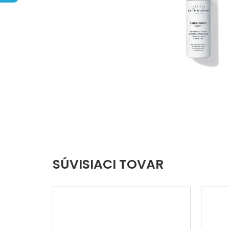
hviezdičiek.
SÚVISIACI TOVAR