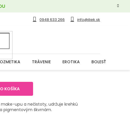
OU
0948 633 266
info@iliek.sk
OZMETIKA
TRÁVENIE
EROTIKA
BOLESŤ
DERM
DO KOŠÍKA
make-upu a nečistoty, udržuje krehkú
za pigmentovým škvrnám.