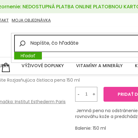
ornenie: NEDOSTUPNÁ PLATBA ONLINE PLATOBNOU KART
TAKT
MOJA OBJEDNÁVKA
Hľadať
LIEKY
VÝŽIVOVÉ DOPLNKY
VITAMÍNY A MINERÁLY
K
NÁKUPNÝ
KOŠÍK
te Rozjasňujúca čistiaca pena 150 ml
PRIDAŤ 
načka:
Institut Esthederm Paris
Jemná pena na odstránenie 
rovnováhu kože a predchád
Balenie: 150 ml