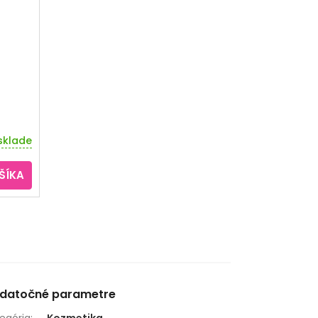
sklade
ŠÍKA
datočné parametre