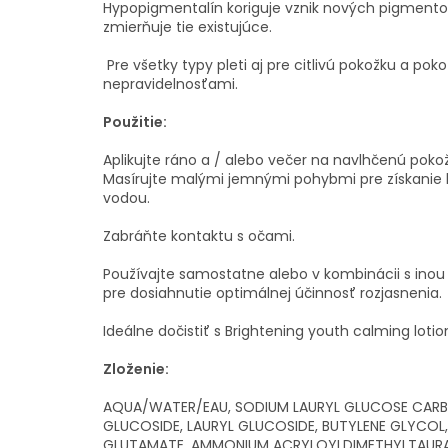
Hypopigmentalín koriguje vznik nových pigmento
zmierňuje tie existujúce.
Pre všetky typy pleti aj pre citlivú pokožku a po
nepravidelnosťami.
Použitie:
Aplikujte ráno a / alebo večer na navlhčenú pokož
Masírujte malými jemnými pohybmi pre získanie 
vodou.
Zabráňte kontaktu s očami.
Používajte samostatne alebo v kombinácii s inou
pre dosiahnutie optimálnej účinnosť rozjasnenia.
Ideálne dočistiť s Brightening youth calming lotio
Zloženie:
AQUA/WATER/EAU, SODIUM LAURYL GLUCOSE CARB
GLUCOSIDE, LAURYL GLUCOSIDE, BUTYLENE GLYCO
GLUTAMATE, AMMONIUM ACRYLOYLDIMETHYLTAUR