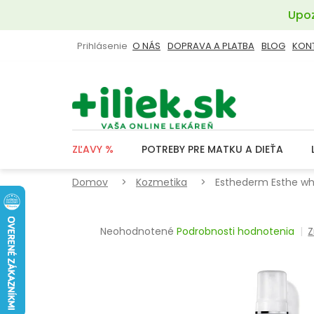
Prejsť
Upoz
na
obsah
Prihlásenie
O NÁS
DOPRAVA A PLATBA
BLOG
KON
ZĽAVY %
POTREBY PRE MATKU A DIEŤA
Domov
Kozmetika
Esthederm Esthe whi
Priemerné
Neohodnotené
Podrobnosti hodnotenia
Z
hodnotenie
produktu
je
0,0
z
5