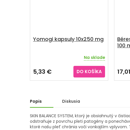
Yomogi kapsuly 10x250 mg
Bére
100 
Na sklade
Priemerné
Priem
hodnotenie
hodno
produktu
produ
5,33 €
17,0
DO KOŠÍKA
je
je
4,1
3,7
z
z
5
5
hviezdičiek.
hviezd
Popis
Diskusia
SKIN BALANCE SYSTEM, ktorý je obsiahnutý v čisti
odstraňuje z povrchu pleti patogény a ponecháv
ktoré našu pleť chránia voči vonkajším vplyvom.