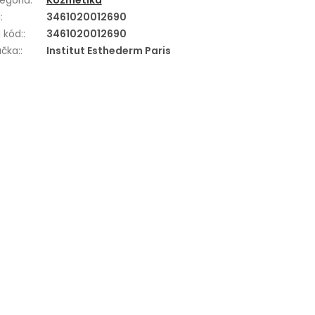
egória
:
Kozmetika
N
:
3461020012690
 kód:
:
3461020012690
čka:
:
Institut Esthederm Paris