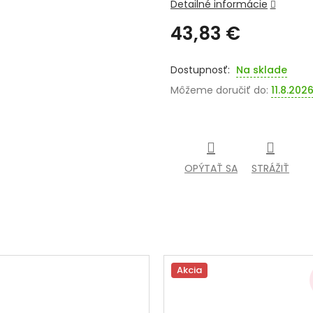
Detailné informácie
43,83 €
Jednotková
cena:
Na sklade
Môžeme doručiť do:
11.8.202
OPÝTAŤ SA
STRÁŽIŤ
Akcia