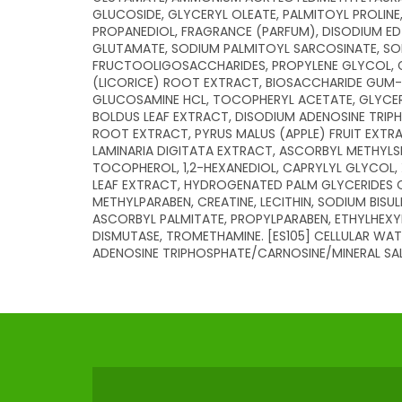
GLUCOSIDE, GLYCERYL OLEATE, PALMITOYL PROLINE
PROPANEDIOL, FRAGRANCE (PARFUM), DISODIUM E
GLUTAMATE, SODIUM PALMITOYL SARCOSINATE, SORB
FRUCTOOLIGOSACCHARIDES, PROPYLENE GLYCOL, 
(LICORICE) ROOT EXTRACT, BIOSACCHARIDE GUM-
GLUCOSAMINE HCL, TOCOPHERYL ACETATE, GLYCER
BOLDUS LEAF EXTRACT, DISODIUM ADENOSINE TRIP
ROOT EXTRACT, PYRUS MALUS (APPLE) FRUIT EXTRA
LAMINARIA DIGITATA EXTRACT, ASCORBYL METHYLSI
TOCOPHEROL, 1,2-HEXANEDIOL, CAPRYLYL GLYCOL
LEAF EXTRACT, HYDROGENATED PALM GLYCERIDES 
METHYLPARABEN, CREATINE, LECITHIN, SODIUM BISULF
ASCORBYL PALMITATE, PROPYLPARABEN, ETHYLHEXY
DISMUTASE, TROMETHAMINE. [ES105] CELLULAR WA
ADENOSINE TRIPHOSPHATE/CARNOSINE/MINERAL SA
Z
Á
P
Ä