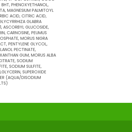
, BHT, PHENOXYETHANOL,
DTA, MAGNESIUM PALMITOYL
IC ACID, CITRIC ACID,
GLYCYRRHIZA GLABRA
1, ASCORBYL GLUCOSIDE,
IN, CARNOSINE, PEUMUS
HOSPHATE, MORUS NIGRA
CT, PENTYLENE GLYCOL,
LANOL PECTINATE,
, XANTHAN GUM, MORUS ALBA
CITRATE, SODIUM
ITE, SODIUM SULFITE,
LGLYCERIN, SUPEROXIDE
TER (AQUA/DISODIUM
LTS)