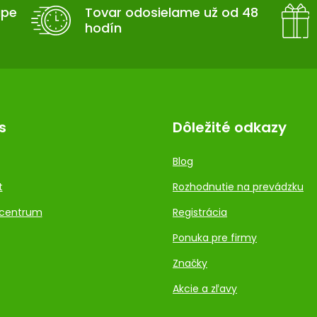
upe
Tovar odosielame už od 48
hodín
s
Dôležité odkazy
Blog
t
Rozhodnutie na prevádzku
centrum
Registrácia
Ponuka pre firmy
Značky
Akcie a zľavy