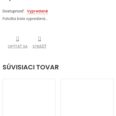
Jednotková
SENIORI
cena:
Vypredané
Položka bola vypredaná…
ZNAČKY
Prihlásenie
OPÝTAŤ SA
STRÁŽIŤ
SÚVISIACI TOVAR