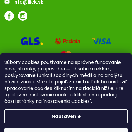
info@iliek.sk
Súbory cookies používame na správne fungovanie
našej stránky, prispôsobenie obsahu a reklám,
poskytovanie funkcií sociálnych médií a na analýzu
návšetvnosti. Môžete prijať, zamietnuť alebo nastaviť
spracovanie cookies kliknutím na tlačidlá nižšie. Pre
opätovné nastavenie cookies kliknite na spodnej
časti stránky na "Nastavenia Cookies".
Pre firmy
Poradenstvo
Nastavenie
Copyright 2026
iliek.sk
. Všetky práva vyhradené.
Upraviť
nastavenie cookies