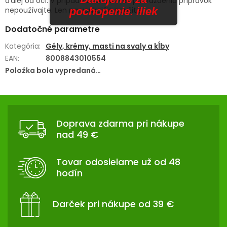
ďalej od očí. V prípade akéhokoľvek podráždenia prípravok
nepoužívajte. Len na vonkajšie použitie.
pochopenie. iliek
Dodatočné parametre
Kategória
:
Gély, krémy, masti na svaly a kĺby
EAN
:
8008843010554
Položka bola vypredaná…
Z
Á
Doprava zdarma pri nákupe
P
nad 49 €
Ä
T
Tovar odosielame už od 48
I
hodín
E
Darček pri nákupe od 39 €