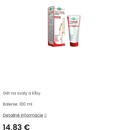
TRÁVENIE
produktu
je
0,0
EROTIKA
z
5
hviezdičiek.
BOLESŤ
DERMATOLÓGIA
DENTÁLNA
HYGIENA
ZDRAVOTNÍCKE
POMÔCKY
Gél na svaly a kĺby.
Balenie: 100 ml
PRÍRODNÉ
LIEKY
Detailné informácie
VETERINA
14,83 €