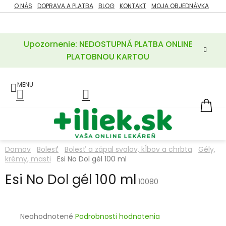
Prejsť
O NÁS
DOPRAVA A PLATBA
BLOG
KONTAKT
MOJA OBJEDNÁVKA
ZĽAVY
na
%
obsah
Upozornenie: NEDOSTUPNÁ PLATBA ONLINE
POTREBY
PRE
PLATOBNOU KARTOU
MATKU
A
DIEŤA
LIEKY
NÁ
KOŠ
VÝŽIVOVÉ
DOPLNKY
Domov
Bolesť
Bolesť a zápal svalov, kĺbov a chrbta
Gély,
krémy, masti
Esi No Dol gél 100 ml
VITAMÍNY
A
MINERÁLY
Esi No Dol gél 100 ml
10080
KOZMETIKA
Priemerné
Neohodnotené
Podrobnosti hodnotenia
hodnotenie