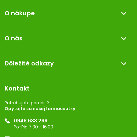
O nákupe
Informácie o nákupe
O nás
Reklamácia a vrátenie tovaru
Doprava a platba
O nás
Dôležité odkazy
Darček k nákupu
Kontakt
Obchodné podmienky
Dermocentrum
Blog
Vernostný program
Kontakt
Rozhodnutie na prevádzku
Registrácia
Potrebujete poradiť?
Opýtajte sa našej farmaceutky
Ponuka pre firmy
0948 633 266
Značky
Po-Pia 7:00 - 16:00
Akcie a zľavy