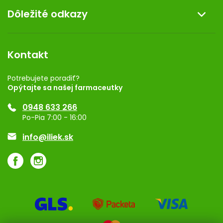
Dôležité odkazy
Darček k nákupu
Kontakt
Obchodné podmienky
Dermocentrum
Blog
Vernostný program
Kontakt
Rozhodnutie na prevádzku
Registrácia
Potrebujete poradiť?
Opýtajte sa našej farmaceutky
Ponuka pre firmy
0948 633 266
Značky
Po-Pia 7:00 - 16:00
Akcie a zľavy
info@iliek.sk