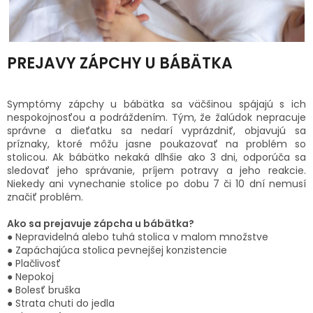
PREJAVY ZÁPCHY U BÁBÄTKA
Symptómy zápchy u bábätka sa väčšinou spájajú s ich
nespokojnosťou a podráždením. Tým, že žalúdok nepracuje
správne a dieťatku sa nedarí vyprázdniť, objavujú sa
príznaky, ktoré môžu jasne poukazovať na problém so
stolicou. Ak bábätko nekaká dlhšie ako 3 dni, odporúča sa
sledovať jeho správanie, príjem potravy a jeho reakcie.
Niekedy ani vynechanie stolice po dobu 7 či 10 dní nemusí
značiť problém.
Ako sa prejavuje zápcha u bábätka?
● Nepravidelná alebo tuhá stolica v malom množstve
● Zapáchajúca stolica pevnejšej konzistencie
● Plačlivosť
● Nepokoj
● Bolesť bruška
● Strata chuti do jedla