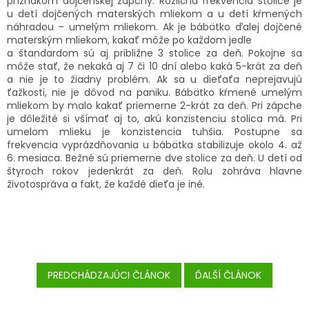
príznakom dojčenskej zápchy. Rozličná frekvencia stolice je
u detí dojčených materských mliekom a u detí kŕmených
náhradou – umelým mliekom. Ak je bábätko ďalej dojčené
materským mliekom, kakať môže po každom jedle
a štandardom sú aj približne 3 stolice za deň. Pokojne sa
môže stať, že nekaká aj 7 či 10 dní alebo kaká 5-krát za deň
a nie je to žiadny problém. Ak sa u dieťaťa neprejavujú
ťažkosti, nie je dôvod na paniku. Bábätko kŕmené umelým
mliekom by malo kakať priemerne 2-krát za deň. Pri zápche
je dôležité si všímať aj to, akú konzistenciu stolica má. Pri
umelom mlieku je konzistencia tuhšia. Postupne sa
frekvencia vyprázdňovania u bábätka stabilizuje okolo 4. až
6. mesiaca. Bežné sú priemerne dve stolice za deň. U detí od
štyroch rokov jedenkrát za deň. Rolu zohráva hlavne
životospráva a fakt, že každé dieťa je iné.
PREDCHÁDZAJÚCI ČLÁNOK
ĎALŠÍ ČLÁNOK