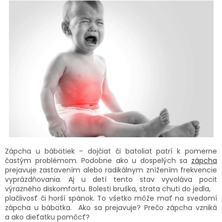
TRÁVENIE
EROTIKA
BOLESŤ
DERMATOLÓGIA
DENTÁLNA
HYGIENA
ZDRAVOTNÍCKE
Zápcha u bábätiek – dojčiat či batoliat patrí k pomerne
POMÔCKY
častým problémom. Podobne ako u dospelých sa
zápcha
prejavuje zastavením alebo radikálnym znížením frekvencie
PRÍRODNÉ
vyprázdňovania. Aj u detí tento stav vyvoláva pocit
LIEKY
výrazného diskomfortu. Bolesti bruška, strata chuti do jedla,
plačlivosť či horší spánok. To všetko môže mať na svedomí
zápcha u bábätka. Ako sa prejavuje? Prečo zápcha vzniká
VETERINA
a ako dieťatku pomôcť?