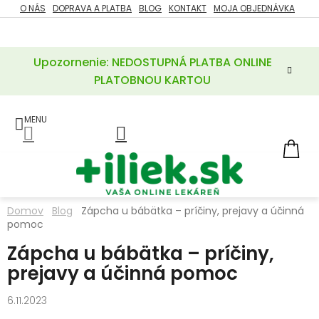
Prejsť
O NÁS
DOPRAVA A PLATBA
BLOG
KONTAKT
MOJA OBJEDNÁVKA
ZĽAVY
na
%
obsah
Upozornenie: NEDOSTUPNÁ PLATBA ONLINE
POTREBY
PRE
PLATOBNOU KARTOU
MATKU
A
DIEŤA
LIEKY
NÁ
KOŠ
VÝŽIVOVÉ
DOPLNKY
Domov
Blog
Zápcha u bábätka – príčiny, prejavy a účinná
pomoc
VITAMÍNY
A
MINERÁLY
Zápcha u bábätka – príčiny,
prejavy a účinná pomoc
KOZMETIKA
6.11.2023