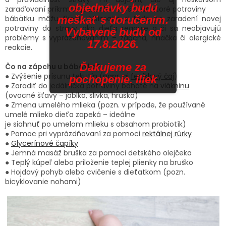
objednávky budú
zaraďovaní príkrmov je ideálne si všímať, ktoré potraviny
bábätku môžu škodiť. Všímajte si teda po zaradení novej
meškať s doručením.
potraviny do stravy, ako dieťa reaguje a či sa neobjavujú
Vybavené budú od
problémy s vyprázdňovaním – zápcha, hnačka či alergické
17.8.2026.
reakcie.
Ďakujeme za
Čo na zápchu u bábätka?
● Zvýšenie prísunu tekutín (napr. aj
feniklový čaj
)
pochopenie. iliek
● Zaradiť do jedálnička potraviny bohaté na
vlákninu
(ovocné šťavy – jablko, slivka, hruška)
● Zmena umelého mlieka (pozn. v prípade, že používané
umelé mlieko dieťa zapeká – ideálne
je siahnuť po umelom mlieku s obsahom probiotík)
● Pomoc pri vyprázdňovaní za pomoci
rektálnej rúrky
●
Glycerínové čapíky
● Jemná masáž bruška za pomoci detského olejčeka
● Teplý kúpeľ alebo priloženie teplej plienky na bruško
● Hojdavý pohyb alebo cvičenie s dieťatkom (pozn.
bicyklovanie nohami)