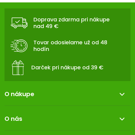
Z
Á
P
Doprava zdarma pri nákupe
nad 49 €
Ä
T
I
Tovar odosielame už od 48
E
hodín
Darček pri nákupe od 39 €
O nákupe
Informácie o nákupe
O nás
Reklamácia a vrátenie tovaru
Doprava a platba
O nás