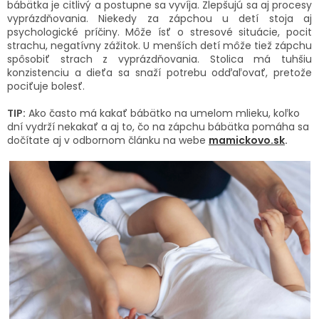
bábätka je citlivý a postupne sa vyvíja. Zlepšujú sa aj procesy
vyprázdňovania. Niekedy za zápchou u detí stoja aj
psychologické príčiny. Môže ísť o stresové situácie, pocit
strachu, negatívny zážitok. U menších detí môže tiež zápchu
spôsobiť strach z vyprázdňovania. Stolica má tuhšiu
konzistenciu a dieťa sa snaží potrebu odďaľovať, pretože
pociťuje bolesť.
TIP:
Ako často má kakať bábätko na umelom mlieku, koľko
dní vydrží nekakať a aj to, čo na zápchu bábätka pomáha sa
dočítate aj v odbornom článku na webe
mamickovo.sk
.