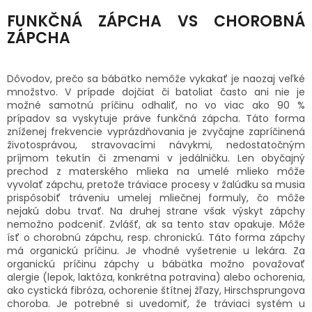
FUNKČNÁ ZÁPCHA VS CHOROBNÁ
SENIORI
ZÁPCHA
ZNAČKY
Dôvodov, prečo sa bábätko nemôže vykakať je naozaj veľké
Prihlásenie
množstvo. V prípade dojčiat či batoliat často ani nie je
možné samotnú príčinu odhaliť, no vo viac ako 90 %
prípadov sa vyskytuje práve funkčná zápcha. Táto forma
zníženej frekvencie vyprázdňovania je zvyčajne zapríčinená
životosprávou, stravovacími návykmi, nedostatočným
príjmom tekutín či zmenami v jedálničku. Len obyčajný
prechod z materského mlieka na umelé mlieko môže
vyvolať zápchu, pretože tráviace procesy v žalúdku sa musia
prispôsobiť tráveniu umelej mliečnej formuly, čo môže
nejakú dobu trvať. Na druhej strane však výskyt zápchy
nemožno podceniť. Zvlášť, ak sa tento stav opakuje. Môže
ísť o chorobnú zápchu, resp. chronickú. Táto forma zápchy
má organickú príčinu. Je vhodné vyšetrenie u lekára. Za
organickú príčinu zápchy u bábätka možno považovať
alergie (lepok, laktóza, konkrétna potravina) alebo ochorenia,
ako cystická fibróza, ochorenie štítnej žľazy, Hirschsprungova
choroba. Je potrebné si uvedomiť, že tráviaci systém u