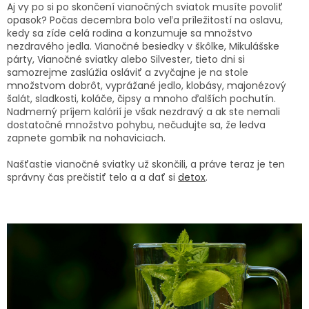
TRÁVENIE
Aj vy po si po skončení vianočných sviatok musíte povoliť
opasok? Počas decembra bolo veľa príležitostí na oslavu,
kedy sa zíde celá rodina a konzumuje sa množstvo
EROTIKA
nezdravého jedla. Vianočné besiedky v škôlke, Mikulášske
párty, Vianočné sviatky alebo Silvester, tieto dni si
samozrejme zaslúžia osláviť a zvyčajne je na stole
BOLESŤ
množstvom dobrôt, vyprážané jedlo, klobásy, majonézový
šalát, sladkosti, koláče, čipsy a mnoho ďalších pochutín.
Nadmerný príjem kalórií je však nezdravý a ak ste nemali
DERMATOLÓGIA
dostatočné množstvo pohybu, nečudujte sa, že ledva
zapnete gombík na nohaviciach.
DENTÁLNA
HYGIENA
Našťastie vianočné sviatky už skončili, a práve teraz je ten
správny čas prečistiť telo a a dať si
detox
.
ZDRAVOTNÍCKE
POMÔCKY
PRÍRODNÉ
LIEKY
VETERINA