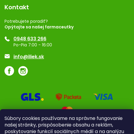
Vernostný program
Kontakt
Rozhodnutie na prevádzku
Registrácia
Potrebujete poradiť?
Opýtajte sa našej farmaceutky
Ponuka pre firmy
0948 633 266
Značky
Po-Pia 7:00 - 16:00
Akcie a zľavy
info@iliek.sk
Súbory cookies používame na správne fungovanie
našej stránky, prispôsobenie obsahu a reklám,
poskytovanie funkcií sociálnych médií a na analýzu