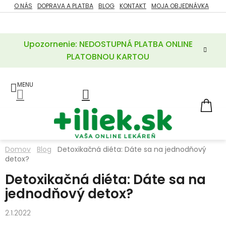
Prejsť
O NÁS
DOPRAVA A PLATBA
BLOG
KONTAKT
MOJA OBJEDNÁVKA
ZĽAVY
na
%
obsah
Upozornenie: NEDOSTUPNÁ PLATBA ONLINE
POTREBY
PRE
PLATOBNOU KARTOU
MATKU
A
DIEŤA
LIEKY
NÁ
KOŠ
VÝŽIVOVÉ
DOPLNKY
Domov
Blog
Detoxikačná diéta: Dáte sa na jednodňový
detox?
VITAMÍNY
A
MINERÁLY
Detoxikačná diéta: Dáte sa na
jednodňový detox?
KOZMETIKA
2.1.2022