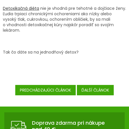
Detoxikačná diéta
nie je vhodná pre tehotné a dojčiace ženy.
Ľudia trpiaci chronickými ochoreniami ako nízky alebo
vysoký tlak, cukrovkou, ochorením obličiek, by sa mali
o vhodnosti detoxikačnej kúry najskôr poradiť so svojím
lekárom.
Tak čo dáte sa na jednodňový detox?
PREDCHÁDZAJÚCI ČLÁNOK
ĎALŠÍ ČLÁNOK
Z
Á
P
Doprava zdarma pri nákupe