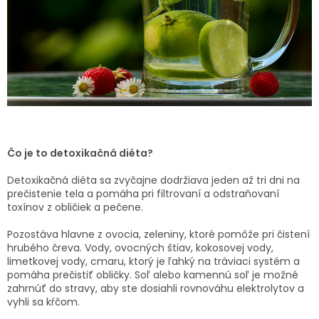
SENIORI
ZNAČKY
Prihlásenie
Čo je to detoxikačná diéta?
Detoxikačná diéta sa zvyčajne dodržiava jeden až tri dni na
prečistenie tela a pomáha pri filtrovaní a odstraňovaní
toxínov z obličiek a pečene.
Pozostáva hlavne z ovocia, zeleniny, ktoré pomôže pri čistení
hrubého čreva. Vody, ovocných štiav, kokosovej vody,
limetkovej vody, cmaru, ktorý je ľahký na tráviaci systém a
pomáha prečistiť obličky. Soľ alebo kamennú soľ je možné
zahrnúť do stravy, aby ste dosiahli rovnováhu elektrolytov a
vyhli sa kŕčom.