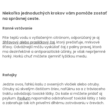
Niekoľko jednoduchých krokov vám pomôže zostať
na správnej ceste.
Ranné vstávanie
Pite teplú vodu s vytlačeným citrónom, odporúčaný je aj
žihľavový alebo prasličkový čaj
, ktorý prečisťuje, mrkvové
šťavy. Odvážnejší môžu vyskúšať čaj z paliny pravej, ktorá
ma dezinfekčné a antiparazitické účinky, je však nepríjemné
horký. Horkú chuť môžete zjemniť lyžičkou medu.
Raňajky
Jedzte ovos, ľahkú kašu z ovsených vločiek alebo otruby.
Otruby sú skvelým čističom čriev, nafúknu sa a z tráviaceho
traktu odvádzajú toxické látky. Do kaše si môžete pridať aj
psylium.
Psylium
napomáha odstraňovať toxické látky z tela
a zabraňuje tak ich priveľmi dlhému zotrvávaniu v črevách.