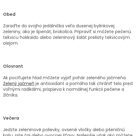
Obed
Zaraďte do svojho jedálnička veľa dusenej bylinkovej
zeleniny, ako je špenát, brokolica. Pripraviť si môžete pečenú
tekvicu hokkaido alebo zeleninový šalát preliaty tekvicovým
olejom.
Olovrant
Ak pociťujete hlad môžete vypiť pohár zeleného jačmeňa.
Zelený jačmeň
je antioxidant a pomáha tak chrániť telo pred
voľnými radikálmi, prispieva k normálnej funkcii pečene a
žlčníka.
Večera
Jedzte zeleninové polievky, ovsené vločky alebo pšeničnú
kašu, pite čaj alebo ovocnej šťavy. Najlepšie však ako môžete