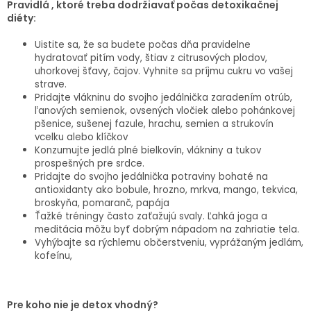
Pravidlá , ktoré treba dodržiavať počas detoxikačnej
diéty:
Uistite sa, že sa budete počas dňa pravidelne
hydratovať pitím vody, štiav z citrusových plodov,
uhorkovej šťavy, čajov. Vyhnite sa príjmu cukru vo vašej
strave.
Pridajte vlákninu do svojho jedálnička zaradením otrúb,
ľanových semienok, ovsených vločiek alebo pohánkovej
pšenice, sušenej fazule, hrachu, semien a strukovín
vcelku alebo klíčkov
Konzumujte jedlá plné bielkovín, vlákniny a tukov
prospešných pre srdce.
Pridajte do svojho jedálnička potraviny bohaté na
antioxidanty ako bobule, hrozno, mrkva, mango, tekvica,
broskyňa, pomaranč, papája
Ťažké tréningy často zaťažujú svaly. Ľahká joga a
meditácia môžu byť dobrým nápadom na zahriatie tela.
Vyhýbajte sa rýchlemu občerstveniu, vyprážaným jedlám,
kofeínu,
Pre koho nie je detox vhodný?