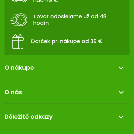
nad 49 €
Ä
T
I
Tovar odosielame už od 48
E
hodín
Darček pri nákupe od 39 €
O nákupe
Informácie o nákupe
O nás
Reklamácia a vrátenie tovaru
Doprava a platba
O nás
Dôležité odkazy
Darček k nákupu
Kontakt
Obchodné podmienky
Dermocentrum
Blog