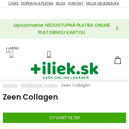
Prejsť
O NÁS
DOPRAVA A PLATBA
BLOG
KONTAKT
MOJA OBJEDNÁVKA
ZĽAVY
na
%
obsah
Upozornenie: NEDOSTUPNÁ PLATBA ONLINE
POTREBY
PRE
PLATOBNOU KARTOU
MATKU
A
DIEŤA
LIEKY
NÁ
KOŠ
VÝŽIVOVÉ
DOPLNKY
Domov
Predávané značky
Zeen Collagen
VITAMÍNY
Zeen Collagen
A
MINERÁLY
KOZMETIKA
OTVORIŤ FILTER