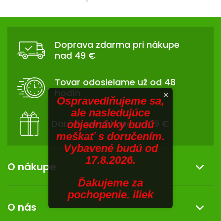
V
hviezdičiek.
O
v
SENIORI
Z
l
Á
á
ZNAČKY
Doprava zdarma pri nákupe
d
P
nad 49 €
a
Ä
Prihlásenie
c
T
i
Tovar odosielame už od 48
I
e
hodín
×
p
E
Ospravedlňujeme sa,
r
ale nasledujúce
v
Darček pri nákupe od 39 €
objednávky budú
k
meškať s doručením.
y
Vybavené budú od
v
17.8.2026.
ý
O nákupe
p
Ďakujeme za
i
Informácie o nákupe
pochopenie. iliek
s
O nás
u
Reklamácia a vrátenie tovaru