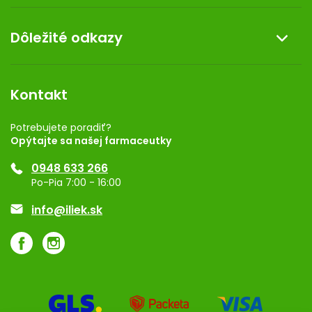
Doprava a platba
O nás
Dôležité odkazy
Darček k nákupu
Kontakt
Obchodné podmienky
Dermocentrum
Blog
Vernostný program
Kontakt
Rozhodnutie na prevádzku
Registrácia
Potrebujete poradiť?
Opýtajte sa našej farmaceutky
Ponuka pre firmy
0948 633 266
Značky
Po-Pia 7:00 - 16:00
Akcie a zľavy
info@iliek.sk