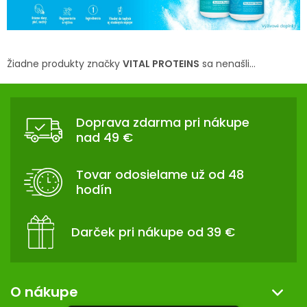
TRÁVENIE
EROTIKA
Žiadne produkty značky
VITAL PROTEINS
sa nenašli...
BOLESŤ
Z
Á
DERMATOLÓGIA
Doprava zdarma pri nákupe
P
nad 49 €
Ä
DENTÁLNA
T
HYGIENA
Tovar odosielame už od 48
I
hodín
E
ZDRAVOTNÍCKE
POMÔCKY
Darček pri nákupe od 39 €
PRÍRODNÉ
LIEKY
O nákupe
VETERINA