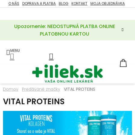
Prejsť
O NÁS
DOPRAVA A PLATBA
BLOG
KONTAKT
MOJA OBJEDNÁVKA
ZĽAVY
na
%
obsah
Upozornenie: NEDOSTUPNÁ PLATBA ONLINE
POTREBY
PRE
PLATOBNOU KARTOU
MATKU
A
DIEŤA
LIEKY
NÁ
KOŠ
VÝŽIVOVÉ
DOPLNKY
Domov
Predávané značky
VITAL PROTEINS
VITAMÍNY
VITAL PROTEINS
A
MINERÁLY
KOZMETIKA