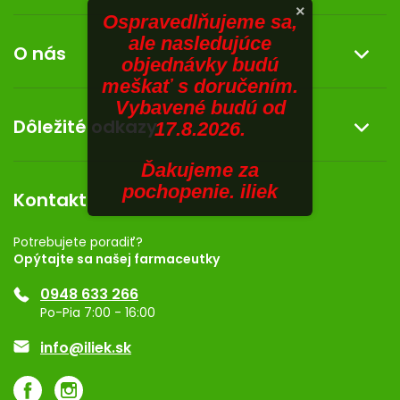
×
Ospravedlňujeme sa,
Informácie o nákupe
SENIORI
ale nasledujúce
O nás
Reklamácia a vrátenie tovaru
objednávky budú
ZNAČKY
meškať s doručením.
Doprava a platba
O nás
Vybavené budú od
Prihlásenie
Dôležité odkazy
Darček k nákupu
17.8.2026.
Kontakt
Obchodné podmienky
Dermocentrum
Ďakujeme za
Blog
Vernostný program
pochopenie. iliek
Kontakt
Rozhodnutie na prevádzku
Registrácia
Potrebujete poradiť?
Opýtajte sa našej farmaceutky
Ponuka pre firmy
0948 633 266
Značky
Po-Pia 7:00 - 16:00
Akcie a zľavy
info@iliek.sk