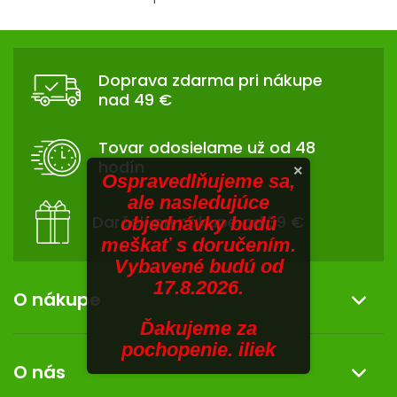
V
O
v
SENIORI
Z
l
Á
á
ZNAČKY
Doprava zdarma pri nákupe
d
P
nad 49 €
a
Ä
Prihlásenie
c
T
i
Tovar odosielame už od 48
I
e
hodín
×
p
E
Ospravedlňujeme sa,
r
ale nasledujúce
v
Darček pri nákupe od 39 €
objednávky budú
k
meškať s doručením.
y
Vybavené budú od
v
17.8.2026.
ý
O nákupe
p
Ďakujeme za
i
Informácie o nákupe
pochopenie. iliek
s
O nás
u
Reklamácia a vrátenie tovaru