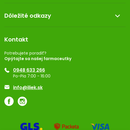
Doprava a platba
O nás
Dôležité odkazy
Darček k nákupu
Kontakt
Obchodné podmienky
Dermocentrum
Blog
Vernostný program
Kontakt
Rozhodnutie na prevádzku
Registrácia
Potrebujete poradiť?
Opýtajte sa našej farmaceutky
Ponuka pre firmy
0948 633 266
Značky
Po-Pia 7:00 - 16:00
Akcie a zľavy
info@iliek.sk