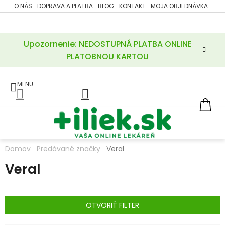
Prejsť
O NÁS
DOPRAVA A PLATBA
BLOG
KONTAKT
MOJA OBJEDNÁVKA
ZĽAVY
na
%
obsah
Upozornenie: NEDOSTUPNÁ PLATBA ONLINE
POTREBY
PRE
PLATOBNOU KARTOU
MATKU
A
DIEŤA
LIEKY
NÁ
KOŠ
VÝŽIVOVÉ
DOPLNKY
Domov
Predávané značky
Veral
VITAMÍNY
Veral
A
MINERÁLY
KOZMETIKA
OTVORIŤ FILTER