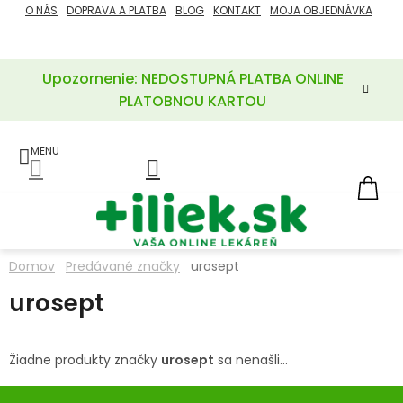
Prejsť
O NÁS
DOPRAVA A PLATBA
BLOG
KONTAKT
MOJA OBJEDNÁVKA
ZĽAVY
na
%
obsah
Upozornenie: NEDOSTUPNÁ PLATBA ONLINE
POTREBY
PRE
PLATOBNOU KARTOU
MATKU
A
DIEŤA
LIEKY
NÁ
KOŠ
VÝŽIVOVÉ
DOPLNKY
Domov
Predávané značky
urosept
VITAMÍNY
urosept
A
MINERÁLY
Žiadne produkty značky
urosept
sa nenašli...
KOZMETIKA
Z