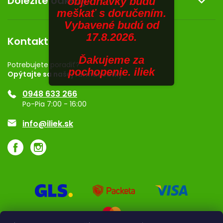
Dôležité odkazy
objednávky budú
Kontakt
meškať s doručením.
SENIORI
Obchodné podmienky
Dermocentrum
Vybavené budú od
Blog
Vernostný program
17.8.2026.
ZNAČKY
Kontakt
Rozhodnutie na prevádzku
Ďakujeme za
Registrácia
Prihlásenie
Potrebujete poradiť?
pochopenie. iliek
Opýtajte sa našej farmaceutky
Ponuka pre firmy
0948 633 266
Značky
Po-Pia 7:00 - 16:00
Akcie a zľavy
info@iliek.sk