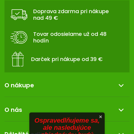
TRÁVENIE
Á
Doprava zdarma pri nákupe
P
nad 49 €
EROTIKA
Ä
T
Tovar odosielame už od 48
BOLESŤ
I
hodín
E
DERMATOLÓGIA
Darček pri nákupe od 39 €
DENTÁLNA
HYGIENA
O nákupe
ZDRAVOTNÍCKE
POMÔCKY
Informácie o nákupe
PRÍRODNÉ
O nás
LIEKY
Reklamácia a vrátenie tovaru
×
Ospravedlňujeme sa,
Doprava a platba
O nás
ale nasledujúce
VETERINA
Darček k nákupu