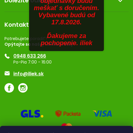
Dôležité odkazy
objednávky budú
Kontakt
meškať s doručením.
SENIORI
Obchodné podmienky
Dermocentrum
Vybavené budú od
Blog
Vernostný program
17.8.2026.
ZNAČKY
Kontakt
Rozhodnutie na prevádzku
Ďakujeme za
Registrácia
Prihlásenie
Potrebujete poradiť?
pochopenie. iliek
Opýtajte sa našej farmaceutky
Ponuka pre firmy
0948 633 266
Značky
Po-Pia 7:00 - 16:00
Akcie a zľavy
info@iliek.sk