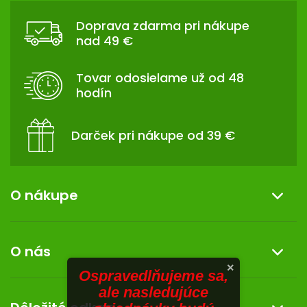
TRÁVENIE
Á
Doprava zdarma pri nákupe
P
nad 49 €
EROTIKA
Ä
T
Tovar odosielame už od 48
BOLESŤ
I
hodín
E
DERMATOLÓGIA
Darček pri nákupe od 39 €
DENTÁLNA
HYGIENA
O nákupe
ZDRAVOTNÍCKE
POMÔCKY
Informácie o nákupe
PRÍRODNÉ
O nás
LIEKY
Reklamácia a vrátenie tovaru
×
Ospravedlňujeme sa,
Doprava a platba
O nás
ale nasledujúce
VETERINA
Darček k nákupu