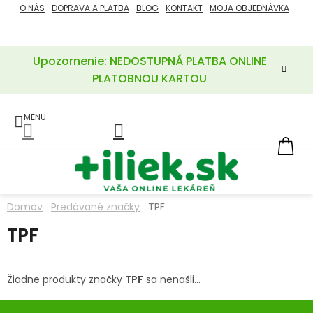
Prejsť
O NÁS
DOPRAVA A PLATBA
BLOG
KONTAKT
MOJA OBJEDNÁVKA
ZĽAVY
na
%
obsah
Upozornenie: NEDOSTUPNÁ PLATBA ONLINE
POTREBY
PRE
PLATOBNOU KARTOU
MATKU
A
DIEŤA
LIEKY
NÁ
KOŠ
VÝŽIVOVÉ
DOPLNKY
Domov
Predávané značky
TPF
VITAMÍNY
TPF
A
MINERÁLY
Žiadne produkty značky
TPF
sa nenašli...
KOZMETIKA
Z