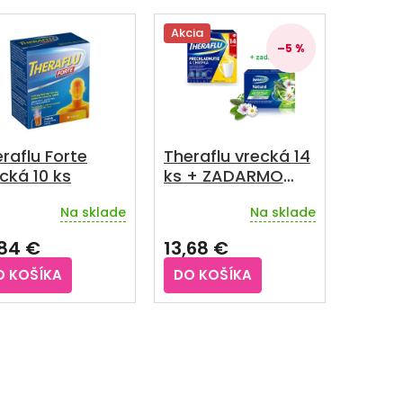
Akcia
–5 %
raflu Forte
Theraflu vrecká 14
cká 10 ks
ks + ZADARMO
TheraTuss Natural
Na sklade
Na sklade
prírodné pastilky
emerné
Priemerné
notenie
hodnotenie
16 ks
,84 €
13,68 €
duktu
produktu
je
O KOŠÍKA
DO KOŠÍKA
5,0
z
5
O
zdičiek.
hviezdičiek.
v
l
á