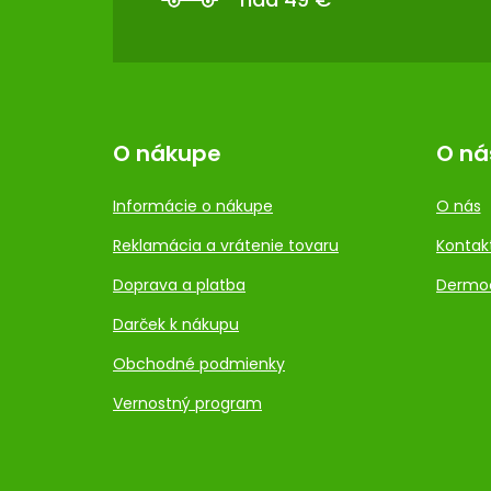
I
E
O nákupe
O ná
Informácie o nákupe
O nás
Reklamácia a vrátenie tovaru
Kontak
Doprava a platba
Dermo
Darček k nákupu
Obchodné podmienky
Vernostný program