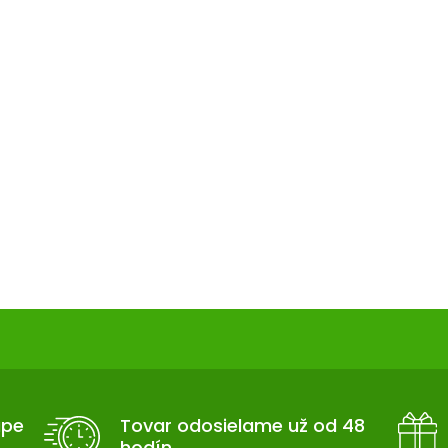
upe
Tovar odosielame už od 48
hodín