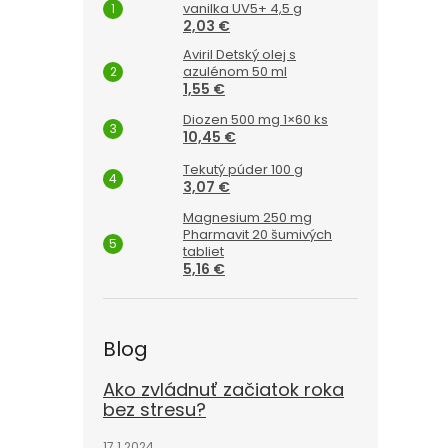
vanilka UV5+ 4,5 g
2,03 €
Aviril Detský olej s
azulénom 50 ml
1,55 €
Diozen 500 mg 1×60 ks
10,45 €
Tekutý púder 100 g
3,07 €
Magnesium 250 mg
Pharmavit 20 šumivých
tabliet
5,16 €
Blog
Ako zvládnuť začiatok roka
bez stresu?
17.1.2024