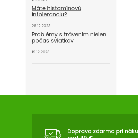
Máte histamínovú
intoleranciu?
28.12.2023
Problémy s trávením nielen
počas sviatkov
19.12.2023
Z
Á
P
Ä
T
Doprava zdarma pri nák
nad 49 €