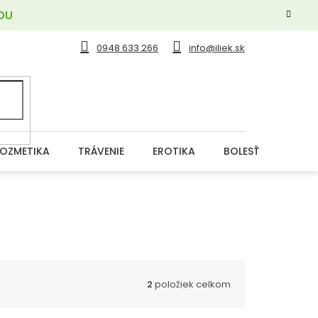
OU
0948 633 266
info@iliek.sk
OZMETIKA
TRÁVENIE
EROTIKA
BOLESŤ
DERM
2
položiek celkom