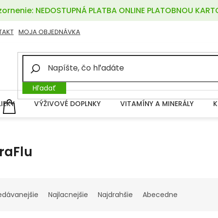
ornenie: NEDOSTUPNÁ PLATBA ONLINE PLATOBNOU KART
TAKT
MOJA OBJEDNÁVKA
Hľadať
LIEKY
VÝŽIVOVÉ DOPLNKY
VITAMÍNY A MINERÁLY
K
NÁKUPNÝ
KOŠÍK
raFlu
edávanejšie
Najlacnejšie
Najdrahšie
Abecedne