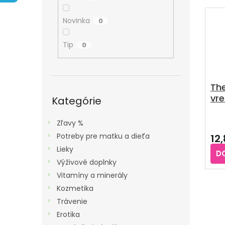
A
E
V
N
N
Ý
Novinka
0
E
I
P
L
E
Tip
0
I
P
S
R
P
O
The
R
Preskočiť
vre
D
kategórie
Kategórie
O
U
D
Pri
Zľavy %
K
U
hod
Potreby pre matku a dieťa
12
T
pro
K
je
Lieky
O
D
T
5,0
Výživové doplnky
V
z
O
Vitamíny a minerály
5
V
hvie
Kozmetika
Trávenie
Erotika