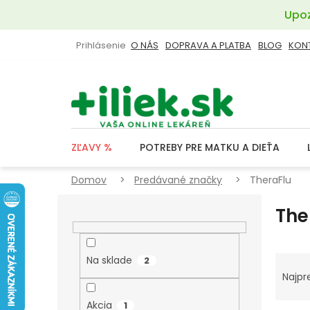
Prejsť
Upoz
na
obsah
Prihlásenie
O NÁS
DOPRAVA A PLATBA
BLOG
KON
ZĽAVY %
POTREBY PRE MATKU A DIEŤA
Domov
Predávané značky
TheraFlu
B
The
O
Č
N
R
Na sklade
2
Ý
A
Najpr
P
D
Akcia
1