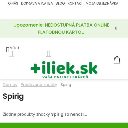
Prejsť
O NÁS
DOPRAVA A PLATBA
BLOG
KONTAKT
MOJA OBJEDNÁVKA
ZĽAVY
na
%
obsah
Upozornenie: NEDOSTUPNÁ PLATBA ONLINE
POTREBY
PRE
PLATOBNOU KARTOU
MATKU
A
DIEŤA
LIEKY
NÁ
KOŠ
VÝŽIVOVÉ
DOPLNKY
Domov
Predávané značky
Spirig
VITAMÍNY
Spirig
A
MINERÁLY
Žiadne produkty značky
Spirig
sa nenašli...
KOZMETIKA
Z