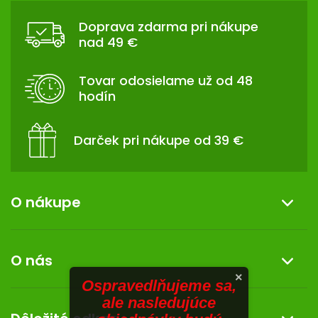
TRÁVENIE
Á
Doprava zdarma pri nákupe
P
nad 49 €
EROTIKA
Ä
T
Tovar odosielame už od 48
BOLESŤ
I
hodín
E
DERMATOLÓGIA
Darček pri nákupe od 39 €
DENTÁLNA
HYGIENA
O nákupe
ZDRAVOTNÍCKE
POMÔCKY
Informácie o nákupe
PRÍRODNÉ
O nás
LIEKY
Reklamácia a vrátenie tovaru
×
Ospravedlňujeme sa,
Doprava a platba
O nás
ale nasledujúce
VETERINA
Darček k nákupu