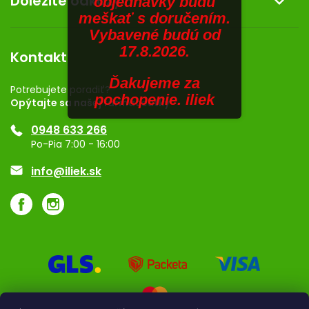
Dôležité odkazy
objednávky budú
Kontakt
meškať s doručením.
SENIORI
Obchodné podmienky
Dermocentrum
Vybavené budú od
Blog
Vernostný program
17.8.2026.
ZNAČKY
Kontakt
Rozhodnutie na prevádzku
Ďakujeme za
Registrácia
Prihlásenie
Potrebujete poradiť?
pochopenie. iliek
Opýtajte sa našej farmaceutky
Ponuka pre firmy
0948 633 266
Značky
Po-Pia 7:00 - 16:00
Akcie a zľavy
info@iliek.sk