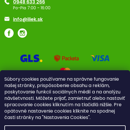
0948 633 266
Značky
Po-Pia 7:00 - 16:00
Akcie a zľavy
info@iliek.sk
Súbory cookies používame na správne fungovanie
našej stránky, prispôsobenie obsahu a reklám,
poskytovanie funkcií sociálnych médií a na analýzu
návšetvnosti. Môžete prijať, zamietnuť alebo nastaviť
spracovanie cookies kliknutím na tlačidlá nižšie. Pre
opätovné nastavenie cookies kliknite na spodnej
časti stránky na "Nastavenia Cookies".
Pre firmy
Poradenstvo