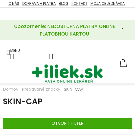
Prejsť
O NÁS
DOPRAVA A PLATBA
BLOG
KONTAKT
MOJA OBJEDNÁVKA
ZĽAVY
na
%
obsah
Upozornenie: NEDOSTUPNÁ PLATBA ONLINE
POTREBY
PRE
PLATOBNOU KARTOU
MATKU
A
DIEŤA
LIEKY
NÁ
KOŠ
VÝŽIVOVÉ
DOPLNKY
Domov
Predávané značky
SKIN-CAP
VITAMÍNY
SKIN-CAP
A
MINERÁLY
KOZMETIKA
OTVORIŤ FILTER