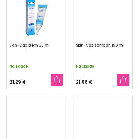
V
SENIORI
ZNAČKY
Prihlásenie
Skin-Cap krém 50 ml
Skin-Cap šampón 150 ml
Na sklade
Na sklade
21,29 €
21,86 €