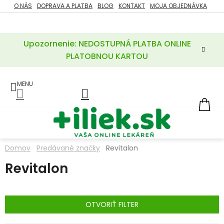
Prejsť
O NÁS
DOPRAVA A PLATBA
BLOG
KONTAKT
MOJA OBJEDNÁVKA
ZĽAVY
na
%
obsah
Upozornenie: NEDOSTUPNÁ PLATBA ONLINE
POTREBY
PRE
PLATOBNOU KARTOU
MATKU
A
DIEŤA
LIEKY
NÁ
KOŠ
VÝŽIVOVÉ
DOPLNKY
Domov
Predávané značky
Revitalon
VITAMÍNY
Revitalon
A
MINERÁLY
KOZMETIKA
OTVORIŤ FILTER