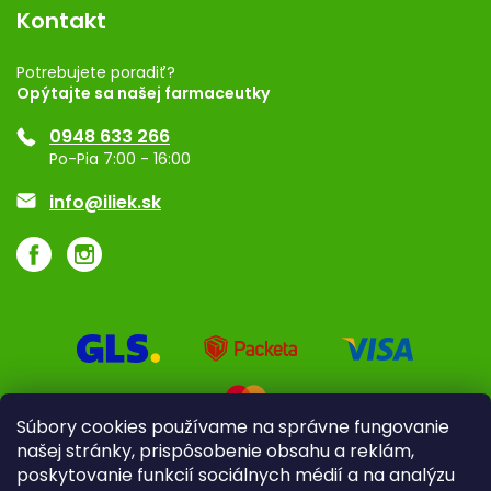
Vernostný program
Kontakt
Rozhodnutie na prevádzku
Registrácia
Potrebujete poradiť?
Opýtajte sa našej farmaceutky
Ponuka pre firmy
0948 633 266
Značky
Po-Pia 7:00 - 16:00
Akcie a zľavy
info@iliek.sk
Súbory cookies používame na správne fungovanie
našej stránky, prispôsobenie obsahu a reklám,
poskytovanie funkcií sociálnych médií a na analýzu