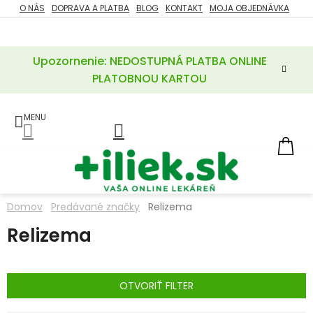
Prejsť
O NÁS
DOPRAVA A PLATBA
BLOG
KONTAKT
MOJA OBJEDNÁVKA
ZĽAVY
na
%
obsah
Upozornenie: NEDOSTUPNÁ PLATBA ONLINE
POTREBY
PRE
PLATOBNOU KARTOU
MATKU
A
DIEŤA
LIEKY
NÁ
KOŠ
VÝŽIVOVÉ
DOPLNKY
Domov
Predávané značky
Relizema
VITAMÍNY
Relizema
A
MINERÁLY
KOZMETIKA
OTVORIŤ FILTER