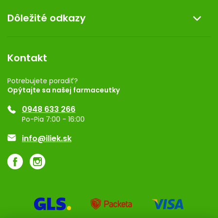
O nás
Dôležité odkazy
Darček k nákupu
Kontakt
Obchodné podmienky
Dermocentrum
Blog
Vernostný program
Kontakt
Rozhodnutie na prevádzku
Registrácia
Potrebujete poradiť?
Opýtajte sa našej farmaceutky
Ponuka pre firmy
0948 633 266
Značky
Po-Pia 7:00 - 16:00
Akcie a zľavy
info@iliek.sk