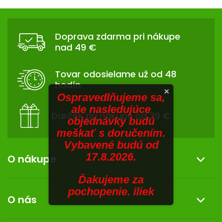
V
hviezdičiek.
v
Z
l
SENIORI
Á
á
Doprava zdarma pri nákupe
d
ZNAČKY
P
nad 49 €
a
Ä
c
Prihlásenie
T
i
Tovar odosielame už od 48
I
e
hodín
p
E
×
Ospravedlňujeme sa,
r
ale nasledujúce
v
Darček pri nákupe od 39 €
objednávky budú
k
meškať s doručením.
y
Vybavené budú od
v
17.8.2026.
ý
O nákupe
p
i
Ďakujeme za
Informácie o nákupe
s
pochopenie. iliek
O nás
u
Reklamácia a vrátenie tovaru
Doprava a platba