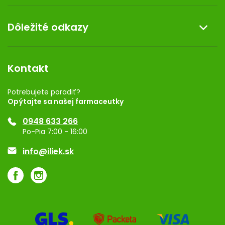
Doprava a platba
O nás
Dôležité odkazy
Darček k nákupu
Kontakt
Obchodné podmienky
Dermocentrum
Blog
Vernostný program
Kontakt
Rozhodnutie na prevádzku
Registrácia
Potrebujete poradiť?
Opýtajte sa našej farmaceutky
Ponuka pre firmy
0948 633 266
Značky
Po-Pia 7:00 - 16:00
Akcie a zľavy
info@iliek.sk