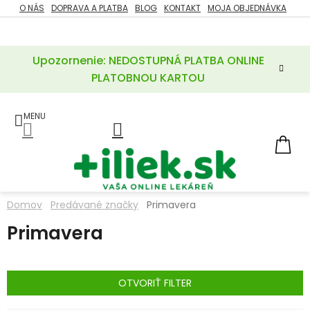
Prejsť
O NÁS
DOPRAVA A PLATBA
BLOG
KONTAKT
MOJA OBJEDNÁVKA
ZĽAVY
na
%
obsah
Upozornenie: NEDOSTUPNÁ PLATBA ONLINE
POTREBY
PRE
PLATOBNOU KARTOU
MATKU
A
DIEŤA
LIEKY
NÁ
KOŠ
VÝŽIVOVÉ
DOPLNKY
Domov
Predávané značky
Primavera
VITAMÍNY
Primavera
A
MINERÁLY
KOZMETIKA
OTVORIŤ FILTER