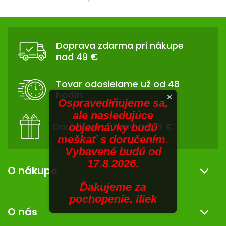
V
O
v
SENIORI
Z
l
Á
á
ZNAČKY
Doprava zdarma pri nákupe
d
P
nad 49 €
a
Ä
Prihlásenie
c
T
i
Tovar odosielame už od 48
I
e
hodín
×
p
E
Ospravedlňujeme sa,
r
ale nasledujúce
v
Darček pri nákupe od 39 €
objednávky budú
k
meškať s doručením.
y
Vybavené budú od
v
17.8.2026.
ý
O nákupe
p
Ďakujeme za
i
Informácie o nákupe
pochopenie. iliek
s
O nás
u
Reklamácia a vrátenie tovaru