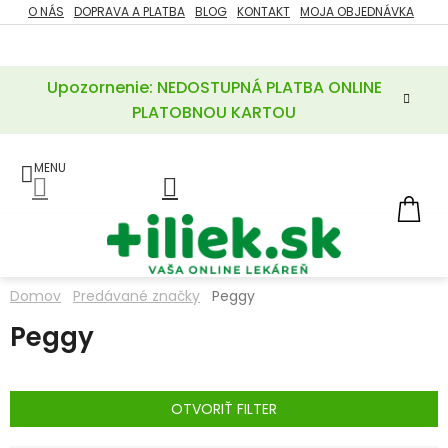
Prejsť
O NÁS
DOPRAVA A PLATBA
BLOG
KONTAKT
MOJA OBJEDNÁVKA
ZĽAVY
na
%
obsah
Upozornenie: NEDOSTUPNÁ PLATBA ONLINE
POTREBY
PRE
PLATOBNOU KARTOU
MATKU
A
DIEŤA
LIEKY
NÁ
KOŠ
VÝŽIVOVÉ
DOPLNKY
Domov
Predávané značky
Peggy
VITAMÍNY
Peggy
A
MINERÁLY
KOZMETIKA
OTVORIŤ FILTER