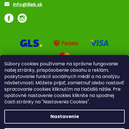
Akcie a zľavy
info@iliek.sk
Súbory cookies používame na správne fungovanie
našej stránky, prispôsobenie obsahu a reklám,
poskytovanie funkcií sociálnych médií a na analýzu
návšetvnosti. Môžete prijať, zamietnuť alebo nastaviť
spracovanie cookies kliknutím na tlačidlá nižšie. Pre
opätovné nastavenie cookies kliknite na spodnej
časti stránky na "Nastavenia Cookies".
Pre firmy
Poradenstvo
Nastavenie
Copyright 2026
iliek.sk
. Všetky práva vyhradené.
Upraviť
nastavenie cookies