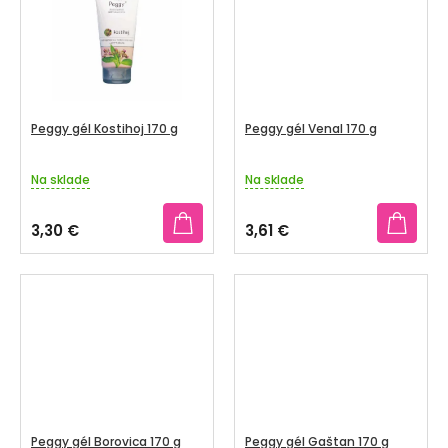
V
hviezdičiek.
hviezdičiek.
SENIORI
ZNAČKY
Prihlásenie
Peggy gél Kostihoj 170 g
Peggy gél Venal 170 g
Na sklade
Na sklade
Priemerné
Priemerné
hodnotenie
hodnotenie
produktu
produktu
3,30 €
3,61 €
je
je
2,7
5,0
z
z
5
5
hviezdičiek.
hviezdičiek.
Peggy gél Borovica 170 g
Peggy gél Gaštan 170 g