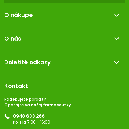
y
v
ý
O nákupe
p
i
Informácie o nákupe
s
O nás
u
Reklamácia a vrátenie tovaru
Doprava a platba
O nás
Dôležité odkazy
Darček k nákupu
Kontakt
Obchodné podmienky
Dermocentrum
Blog
Vernostný program
Kontakt
Rozhodnutie na prevádzku
Registrácia
Potrebujete poradiť?
Opýtajte sa našej farmaceutky
Ponuka pre firmy
0948 633 266
Značky
Po-Pia 7:00 - 16:00