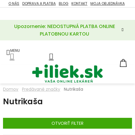
Prejsť
O NÁS
DOPRAVA A PLATBA
BLOG
KONTAKT
MOJA OBJEDNÁVKA
ZĽAVY
na
%
obsah
Upozornenie: NEDOSTUPNÁ PLATBA ONLINE
POTREBY
PRE
PLATOBNOU KARTOU
MATKU
A
DIEŤA
LIEKY
NÁ
KOŠ
VÝŽIVOVÉ
DOPLNKY
Domov
Predávané značky
Nutrikaša
VITAMÍNY
Nutrikaša
A
MINERÁLY
KOZMETIKA
OTVORIŤ FILTER