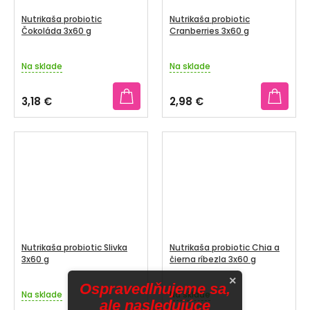
Nutrikaša probiotic
Nutrikaša probiotic
Čokoláda 3x60 g
Cranberries 3x60 g
Na sklade
Na sklade
3,18 €
2,98 €
Nutrikaša probiotic Slivka
Nutrikaša probiotic Chia a
3x60 g
čierna ríbezla 3x60 g
×
Ospravedlňujeme sa,
Na sklade
Na sklade
ale nasledujúce