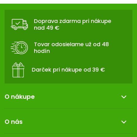
v
Z
l
Á
á
Doprava zdarma pri nákupe
d
P
nad 49 €
a
Ä
c
T
i
Tovar odosielame už od 48
I
e
hodín
p
E
r
v
Darček pri nákupe od 39 €
k
y
v
ý
O nákupe
p
i
Informácie o nákupe
s
O nás
u
Reklamácia a vrátenie tovaru
Doprava a platba