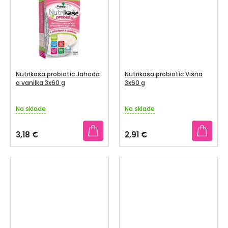
V
SENIORI
ZNAČKY
Prihlásenie
Nutrikaša probiotic Jahoda
Nutrikaša probiotic Višňa
a vanilka 3x60 g
3x60 g
Na sklade
Na sklade
3,18 €
2,91 €