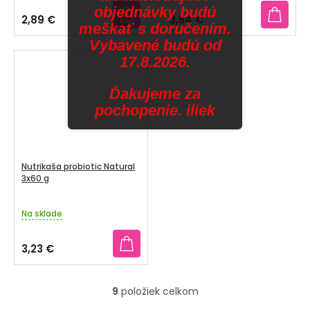
objednávky budú
2,89 €
3,54 €
meškať s doručením.
Vybavené budú od
17.8.2026.
Ďakujeme za
pochopenie. iliek
Nutrikaša probiotic Natural
3x60 g
Na sklade
3,23 €
9
položiek celkom
O