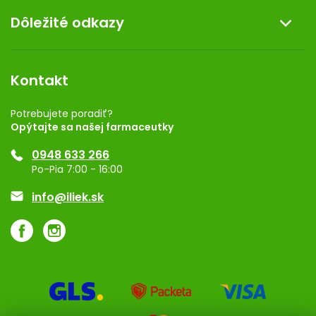
O nás
Dôležité odkazy
Darček k nákupu
Kontakt
Obchodné podmienky
Dermocentrum
Blog
Vernostný program
Kontakt
Rozhodnutie na prevádzku
Registrácia
Potrebujete poradiť?
Opýtajte sa našej farmaceutky
Ponuka pre firmy
0948 633 266
Značky
Po-Pia 7:00 - 16:00
Akcie a zľavy
info@iliek.sk