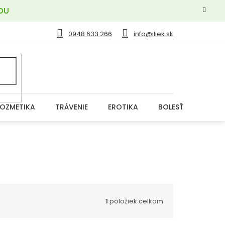
OU
0948 633 266
info@iliek.sk
OZMETIKA
TRÁVENIE
EROTIKA
BOLESŤ
DERM
1
položiek celkom