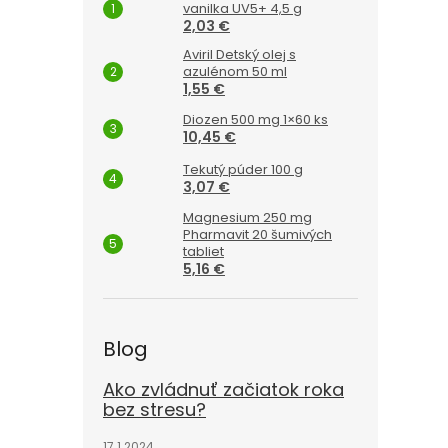
vanilka UV5+ 4,5 g
2,03 €
Aviril Detský olej s
azulénom 50 ml
1,55 €
Diozen 500 mg 1×60 ks
10,45 €
Tekutý púder 100 g
3,07 €
Magnesium 250 mg
Pharmavit 20 šumivých
tabliet
5,16 €
Blog
Ako zvládnuť začiatok roka
bez stresu?
17.1.2024