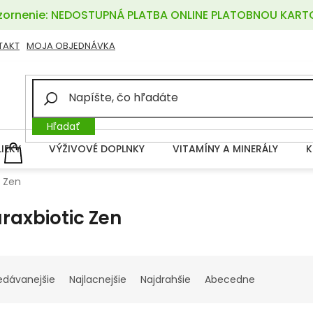
ornenie: NEDOSTUPNÁ PLATBA ONLINE PLATOBNOU KART
TAKT
MOJA OBJEDNÁVKA
Hľadať
LIEKY
VÝŽIVOVÉ DOPLNKY
VITAMÍNY A MINERÁLY
K
NÁKUPNÝ
KOŠÍK
c Zen
raxbiotic Zen
edávanejšie
Najlacnejšie
Najdrahšie
Abecedne