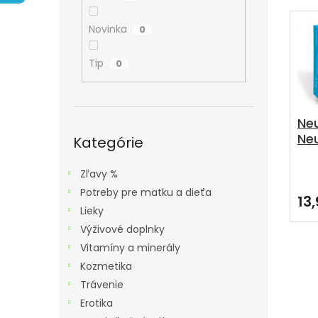
A
E
V
N
N
Ý
Novinka
0
E
I
P
L
E
Tip
0
I
P
S
R
P
O
Ne
R
Preskočiť
Neu
D
kategórie
Kategórie
O
30
U
D
Pri
Zľavy %
K
U
hod
Potreby pre matku a dieťa
T
pro
13
K
je
Lieky
O
T
4,0
Výživové doplnky
V
z
O
Vitamíny a minerály
5
V
hvie
Kozmetika
Trávenie
Erotika