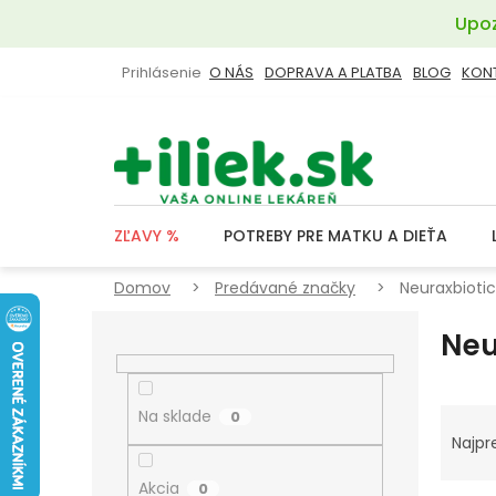
Prejsť
Upoz
na
obsah
Prihlásenie
O NÁS
DOPRAVA A PLATBA
BLOG
KON
ZĽAVY %
POTREBY PRE MATKU A DIEŤA
Domov
Predávané značky
Neuraxbioti
B
Neu
O
Č
N
R
Na sklade
0
Ý
A
Najpr
P
D
Akcia
0