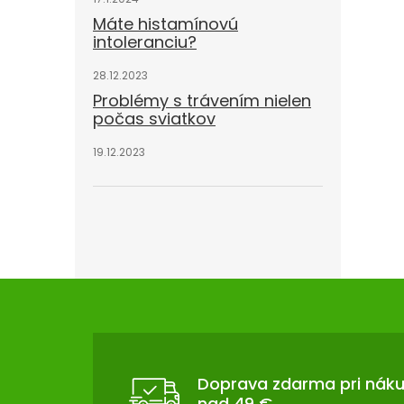
Máte histamínovú
intoleranciu?
28.12.2023
Problémy s trávením nielen
počas sviatkov
19.12.2023
Z
Á
P
Ä
T
Doprava zdarma pri nák
nad 49 €