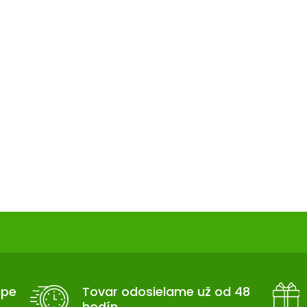
upe
Tovar odosielame už od 48
hodín