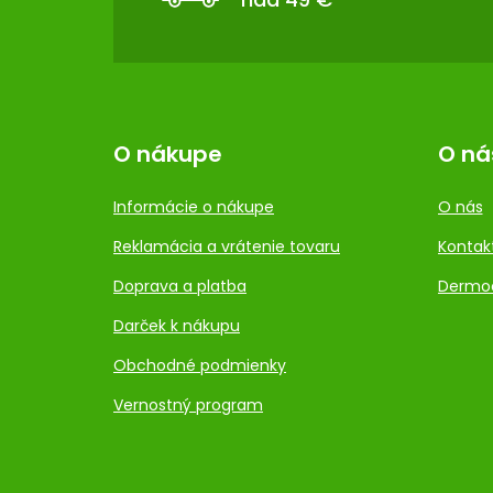
I
E
O nákupe
O ná
Informácie o nákupe
O nás
Reklamácia a vrátenie tovaru
Kontak
Doprava a platba
Dermo
Darček k nákupu
Obchodné podmienky
Vernostný program