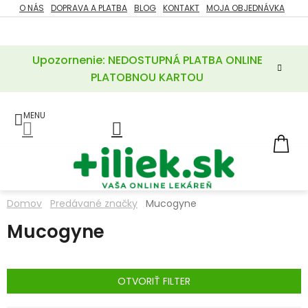
Prejsť
O NÁS
DOPRAVA A PLATBA
BLOG
KONTAKT
MOJA OBJEDNÁVKA
ZĽAVY
na
%
obsah
Upozornenie: NEDOSTUPNÁ PLATBA ONLINE
POTREBY
PRE
PLATOBNOU KARTOU
MATKU
A
DIEŤA
LIEKY
NÁ
KOŠ
VÝŽIVOVÉ
DOPLNKY
Domov
Predávané značky
Mucogyne
VITAMÍNY
Mucogyne
A
MINERÁLY
KOZMETIKA
OTVORIŤ FILTER