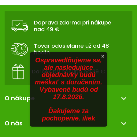
V
hviezdičiek.
hviezdičiek.
v
Z
l
SENIORI
Á
á
Doprava zdarma pri nákupe
d
ZNAČKY
P
nad 49 €
a
Ä
c
Prihlásenie
T
i
Tovar odosielame už od 48
I
e
hodín
p
E
×
Ospravedlňujeme sa,
r
ale nasledujúce
v
Darček pri nákupe od 39 €
objednávky budú
k
meškať s doručením.
y
Vybavené budú od
v
17.8.2026.
ý
O nákupe
p
i
Ďakujeme za
Informácie o nákupe
s
pochopenie. iliek
O nás
u
Reklamácia a vrátenie tovaru
Doprava a platba