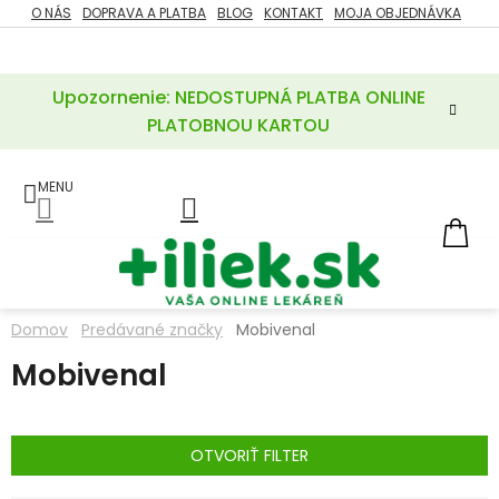
Prejsť
O NÁS
DOPRAVA A PLATBA
BLOG
KONTAKT
MOJA OBJEDNÁVKA
ZĽAVY
na
%
obsah
Upozornenie: NEDOSTUPNÁ PLATBA ONLINE
POTREBY
PRE
PLATOBNOU KARTOU
MATKU
A
DIEŤA
LIEKY
NÁ
KOŠ
VÝŽIVOVÉ
DOPLNKY
Domov
Predávané značky
Mobivenal
VITAMÍNY
Mobivenal
A
MINERÁLY
KOZMETIKA
OTVORIŤ FILTER