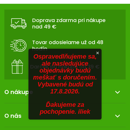
V
hviezdičiek.
v
Z
l
SENIORI
Á
á
Doprava zdarma pri nákupe
d
P
ZNAČKY
nad 49 €
a
Ä
c
T
Prihlásenie
i
Tovar odosielame už od 48
I
e
hodín
p
E
×
Ospravedlňujeme sa,
r
ale nasledujúce
v
Darček pri nákupe od 39 €
objednávky budú
k
meškať s doručením.
y
Vybavené budú od
v
ý
17.8.2026.
O nákupe
p
i
Ďakujeme za
Informácie o nákupe
s
pochopenie. iliek
O nás
u
Reklamácia a vrátenie tovaru
Doprava a platba