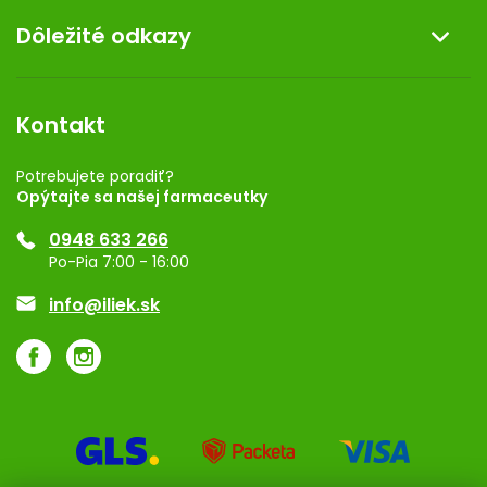
O nás
Dôležité odkazy
Darček k nákupu
Kontakt
Obchodné podmienky
Dermocentrum
Blog
Vernostný program
Kontakt
Rozhodnutie na prevádzku
Registrácia
Potrebujete poradiť?
Opýtajte sa našej farmaceutky
Ponuka pre firmy
0948 633 266
Značky
Po-Pia 7:00 - 16:00
Akcie a zľavy
info@iliek.sk