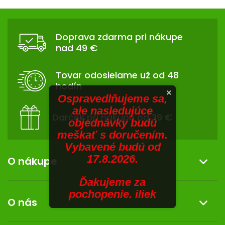
V
hviezdičiek.
v
Z
l
SENIORI
Á
á
Doprava zdarma pri nákupe
d
ZNAČKY
P
nad 49 €
a
Ä
c
Prihlásenie
T
i
Tovar odosielame už od 48
I
e
hodín
p
E
×
Ospravedlňujeme sa,
r
ale nasledujúce
v
Darček pri nákupe od 39 €
objednávky budú
k
meškať s doručením.
y
Vybavené budú od
v
17.8.2026.
ý
O nákupe
p
i
Ďakujeme za
Informácie o nákupe
s
pochopenie. iliek
O nás
u
Reklamácia a vrátenie tovaru
Doprava a platba