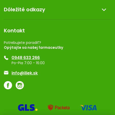
O nás
Dôležité odkazy
Darček k nákupu
Kontakt
Obchodné podmienky
Dermocentrum
Blog
Vernostný program
Kontakt
Rozhodnutie na prevádzku
Registrácia
Potrebujete poradiť?
Opýtajte sa našej farmaceutky
Ponuka pre firmy
0948 633 266
Značky
Po-Pia 7:00 - 16:00
Akcie a zľavy
info@iliek.sk