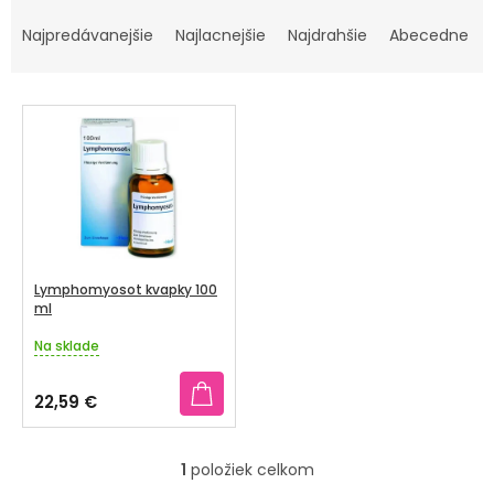
R
TRÁVENIE
A
Najpredávanejšie
Najlacnejšie
Najdrahšie
Abecedne
D
EROTIKA
E
V
N
BOLESŤ
Ý
I
P
E
DERMATOLÓGIA
I
P
S
R
DENTÁLNA
P
HYGIENA
O
R
Lymphomyosot kvapky 100
D
O
ml
ZDRAVOTNÍCKE
U
POMÔCKY
D
Na sklade
Priemerné
K
U
hodnotenie
T
produktu
PRÍRODNÉ
K
22,59 €
je
LIEKY
O
T
4,0
V
z
O
1
položiek celkom
VETERINA
5
O