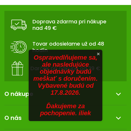
V
hviezdičiek.
v
Z
l
SENIORI
Á
á
Doprava zdarma pri nákupe
d
ZNAČKY
P
nad 49 €
a
Ä
c
Prihlásenie
T
i
Tovar odosielame už od 48
I
e
hodín
p
E
×
Ospravedlňujeme sa,
r
ale nasledujúce
v
Darček pri nákupe od 39 €
objednávky budú
k
meškať s doručením.
y
Vybavené budú od
v
17.8.2026.
ý
O nákupe
p
i
Ďakujeme za
Informácie o nákupe
s
pochopenie. iliek
O nás
u
Reklamácia a vrátenie tovaru
Doprava a platba