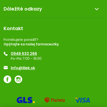
O nás
Dôležité odkazy
Darček k nákupu
Kontakt
Obchodné podmienky
Dermocentrum
Blog
Vernostný program
Kontakt
Rozhodnutie na prevádzku
Registrácia
Potrebujete poradiť?
Opýtajte sa našej farmaceutky
Ponuka pre firmy
0948 633 266
Značky
Po-Pia 7:00 - 16:00
Akcie a zľavy
info@iliek.sk