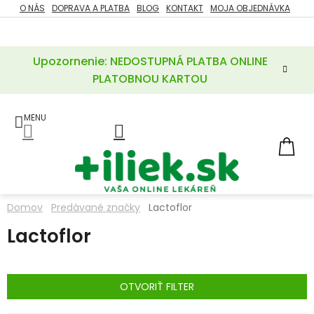
Prejsť
O NÁS
DOPRAVA A PLATBA
BLOG
KONTAKT
MOJA OBJEDNÁVKA
ZĽAVY
na
%
obsah
Upozornenie: NEDOSTUPNÁ PLATBA ONLINE
POTREBY
PRE
PLATOBNOU KARTOU
MATKU
A
DIEŤA
LIEKY
NÁ
KOŠ
VÝŽIVOVÉ
DOPLNKY
Domov
Predávané značky
Lactoflor
VITAMÍNY
Lactoflor
A
MINERÁLY
KOZMETIKA
OTVORIŤ FILTER