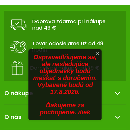
V
hviezdičiek.
v
Z
l
SENIORI
Á
á
Doprava zdarma pri nákupe
d
ZNAČKY
P
nad 49 €
a
Ä
c
Prihlásenie
T
i
Tovar odosielame už od 48
I
e
hodín
p
E
×
Ospravedlňujeme sa,
r
ale nasledujúce
v
Darček pri nákupe od 39 €
objednávky budú
k
meškať s doručením.
y
Vybavené budú od
v
17.8.2026.
ý
O nákupe
p
i
Ďakujeme za
Informácie o nákupe
s
pochopenie. iliek
O nás
u
Reklamácia a vrátenie tovaru
Doprava a platba