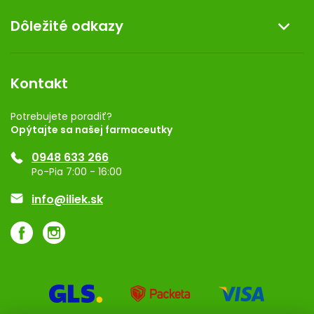
O nás
Dôležité odkazy
Darček k nákupu
Kontakt
Obchodné podmienky
Dermocentrum
Blog
Vernostný program
Kontakt
Rozhodnutie na prevádzku
Registrácia
Potrebujete poradiť?
Opýtajte sa našej farmaceutky
Ponuka pre firmy
0948 633 266
Značky
Po-Pia 7:00 - 16:00
Akcie a zľavy
info@iliek.sk