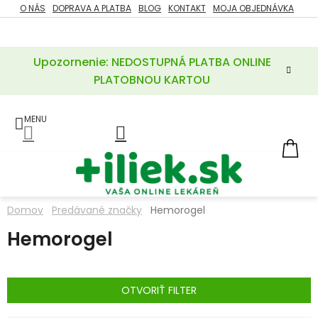
Prejsť
O NÁS
DOPRAVA A PLATBA
BLOG
KONTAKT
MOJA OBJEDNÁVKA
ZĽAVY
na
%
obsah
Upozornenie: NEDOSTUPNÁ PLATBA ONLINE
POTREBY
PRE
PLATOBNOU KARTOU
MATKU
A
DIEŤA
LIEKY
NÁ
KOŠ
VÝŽIVOVÉ
DOPLNKY
Domov
Predávané značky
Hemorogel
VITAMÍNY
Hemorogel
A
MINERÁLY
KOZMETIKA
OTVORIŤ FILTER