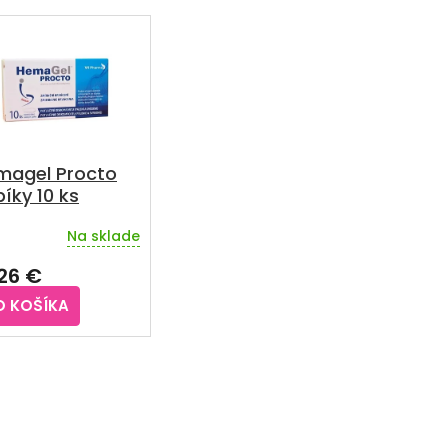
magel Procto
íky 10 ks
Na sklade
,26 €
O KOŠÍKA
O
v
l
á