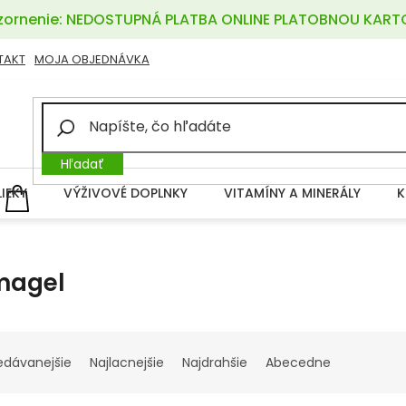
ornenie: NEDOSTUPNÁ PLATBA ONLINE PLATOBNOU KART
TAKT
MOJA OBJEDNÁVKA
Hľadať
LIEKY
VÝŽIVOVÉ DOPLNKY
VITAMÍNY A MINERÁLY
K
NÁKUPNÝ
KOŠÍK
magel
edávanejšie
Najlacnejšie
Najdrahšie
Abecedne