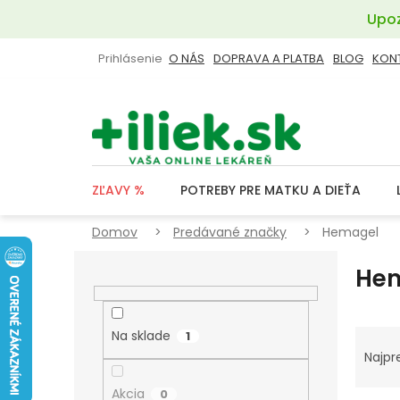
Prejsť
Upoz
na
obsah
Prihlásenie
O NÁS
DOPRAVA A PLATBA
BLOG
KON
ZĽAVY %
POTREBY PRE MATKU A DIEŤA
Domov
Predávané značky
Hemagel
B
He
O
Č
N
R
Na sklade
1
Ý
A
Najpr
P
D
Akcia
0