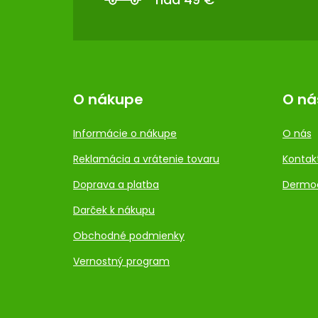
I
E
O nákupe
O ná
Informácie o nákupe
O nás
Reklamácia a vrátenie tovaru
Kontak
Doprava a platba
Dermo
Darček k nákupu
Obchodné podmienky
Vernostný program