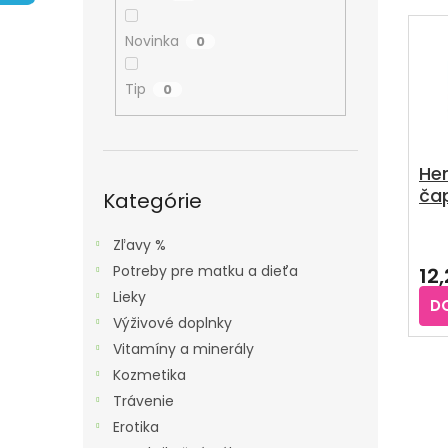
A
E
V
N
N
Ý
Novinka
0
E
I
P
L
E
Tip
0
I
P
S
R
P
O
He
R
Preskočiť
čap
D
kategórie
Kategórie
O
U
D
Zľavy %
K
U
Potreby pre matku a dieťa
12
T
K
Lieky
O
D
T
Výživové doplnky
V
O
Vitamíny a minerály
V
Kozmetika
Trávenie
Erotika