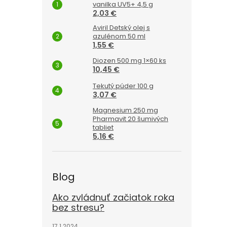
vanilka UV5+ 4,5 g
2,03 €
Aviril Detský olej s
azulénom 50 ml
1,55 €
Diozen 500 mg 1×60 ks
10,45 €
Tekutý púder 100 g
3,07 €
Magnesium 250 mg
Pharmavit 20 šumivých
tabliet
5,16 €
Blog
Ako zvládnuť začiatok roka
bez stresu?
17.1.2024