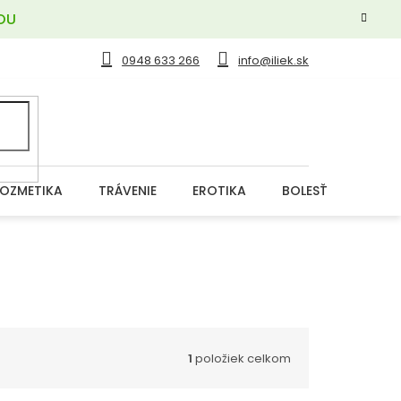
OU
0948 633 266
info@iliek.sk
OZMETIKA
TRÁVENIE
EROTIKA
BOLESŤ
DERM
1
položiek celkom