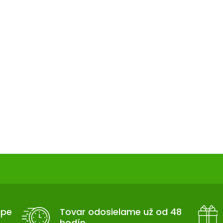
upe
Tovar odosielame už od 48
hodín