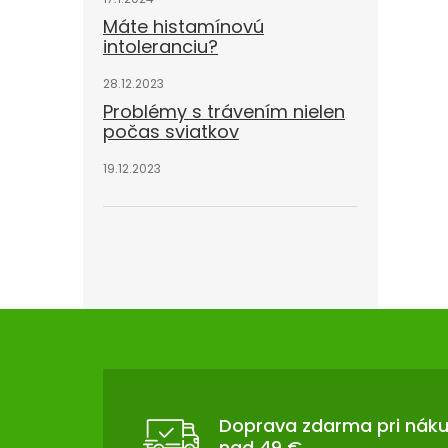
Máte histamínovú
intoleranciu?
28.12.2023
Problémy s trávením nielen
počas sviatkov
19.12.2023
Z
Á
P
Ä
T
Doprava zdarma pri nák
nad 49 €