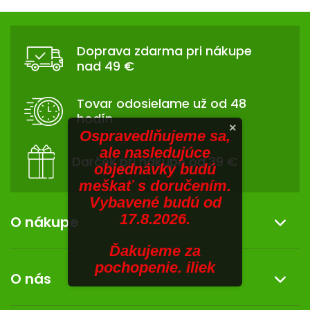
V
hviezdičiek.
v
Z
l
SENIORI
Á
á
Doprava zdarma pri nákupe
d
ZNAČKY
P
nad 49 €
a
Ä
c
Prihlásenie
T
i
Tovar odosielame už od 48
I
e
hodín
p
E
×
Ospravedlňujeme sa,
r
ale nasledujúce
v
Darček pri nákupe od 39 €
objednávky budú
k
meškať s doručením.
y
Vybavené budú od
v
17.8.2026.
ý
O nákupe
p
i
Ďakujeme za
Informácie o nákupe
s
pochopenie. iliek
O nás
u
Reklamácia a vrátenie tovaru
Doprava a platba