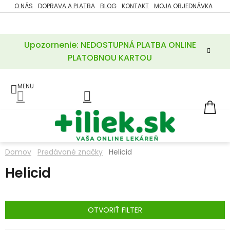
Prejsť
O NÁS
DOPRAVA A PLATBA
BLOG
KONTAKT
MOJA OBJEDNÁVKA
ZĽAVY
na
%
obsah
Upozornenie: NEDOSTUPNÁ PLATBA ONLINE
POTREBY
PRE
PLATOBNOU KARTOU
MATKU
A
DIEŤA
LIEKY
NÁ
KOŠ
VÝŽIVOVÉ
DOPLNKY
Domov
Predávané značky
Helicid
VITAMÍNY
Helicid
A
MINERÁLY
KOZMETIKA
OTVORIŤ FILTER