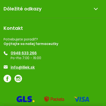
O nás
Dôležité odkazy
Darček k nákupu
Kontakt
Obchodné podmienky
Dermocentrum
Blog
Vernostný program
Kontakt
Rozhodnutie na prevádzku
Registrácia
Potrebujete poradiť?
Opýtajte sa našej farmaceutky
Ponuka pre firmy
0948 633 266
Značky
Po-Pia 7:00 - 16:00
Akcie a zľavy
info@iliek.sk