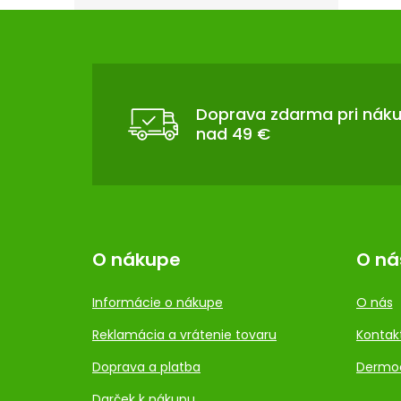
Z
Á
P
Ä
T
Doprava zdarma pri nák
nad 49 €
I
E
O nákupe
O ná
Informácie o nákupe
O nás
Reklamácia a vrátenie tovaru
Kontak
Doprava a platba
Dermo
Darček k nákupu