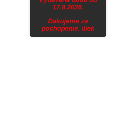
17.8.2026.
Ďakujeme za
pochopenie. iliek