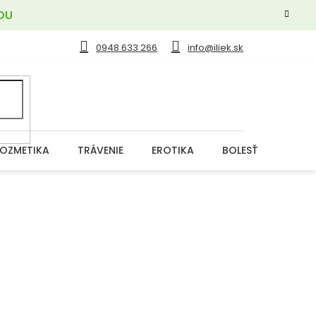
OU
0948 633 266
info@iliek.sk
OZMETIKA
TRÁVENIE
EROTIKA
BOLESŤ
DERM