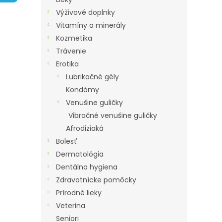
A
Výživové doplnky
N
Vitamíny a minerály
E
Kozmetika
L
Trávenie
Erotika
Lubrikačné gély
Kondómy
Venušine guličky
Vibračné venušine guličky
Afrodiziaká
Bolesť
Dermatológia
Dentálna hygiena
Zdravotnícke pomôcky
Prírodné lieky
Veterina
Seniori