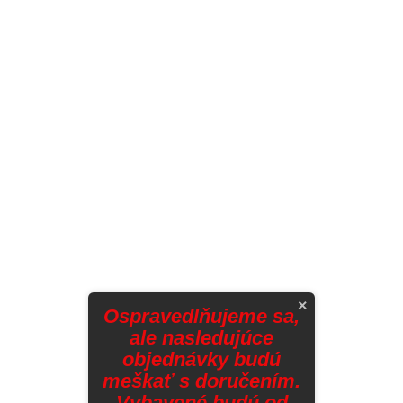
×
Ospravedlňujeme sa,
ale nasledujúce
objednávky budú
meškať s doručením.
Vybavené budú od