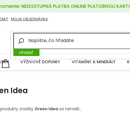
ornenie: NEDOSTUPNÁ PLATBA ONLINE PLATOBNOU KART
TAKT
MOJA OBJEDNÁVKA
Hľadať
LIEKY
VÝŽIVOVÉ DOPLNKY
VITAMÍNY A MINERÁLY
K
NÁKUPNÝ
KOŠÍK
en Idea
 produkty značky
Green Idea
sa nenašli...