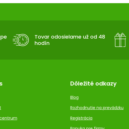
upe
Tovar odosielame už od 48
hodín
s
Dôležité odkazy
Blog
t
Rozhodnutie na prevádzku
centrum
Registrácia
Ponuka pre firmy