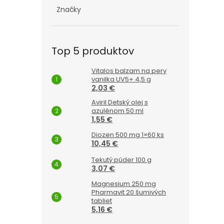
Značky
Top 5 produktov
Vitalos balzam na pery
vanilka UV5+ 4,5 g
2,03 €
Aviril Detský olej s
azulénom 50 ml
1,55 €
Diozen 500 mg 1×60 ks
10,45 €
Tekutý púder 100 g
3,07 €
Magnesium 250 mg
Pharmavit 20 šumivých
tabliet
5,16 €