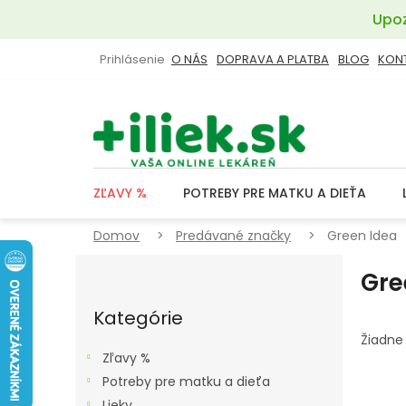
Prejsť
Upoz
na
obsah
Prihlásenie
O NÁS
DOPRAVA A PLATBA
BLOG
KON
ZĽAVY %
POTREBY PRE MATKU A DIEŤA
Domov
Predávané značky
Green Idea
B
Gre
O
Preskočiť
Č
kategórie
Kategórie
N
Žiadne
Ý
Zľavy %
P
Potreby pre matku a dieťa
Lieky