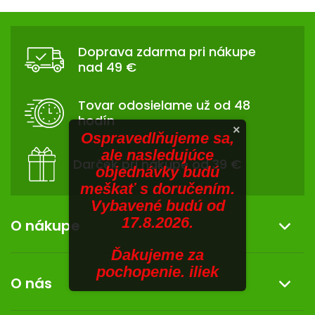
V
hviezdičiek.
v
Z
l
SENIORI
Á
á
Doprava zdarma pri nákupe
d
ZNAČKY
P
nad 49 €
a
Ä
c
Prihlásenie
T
i
Tovar odosielame už od 48
I
e
hodín
p
E
×
Ospravedlňujeme sa,
r
ale nasledujúce
v
Darček pri nákupe od 39 €
objednávky budú
k
meškať s doručením.
y
Vybavené budú od
v
17.8.2026.
ý
O nákupe
p
i
Ďakujeme za
Informácie o nákupe
s
pochopenie. iliek
O nás
u
Reklamácia a vrátenie tovaru
Doprava a platba