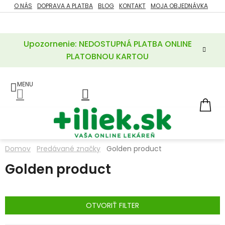
Prejsť
O NÁS
DOPRAVA A PLATBA
BLOG
KONTAKT
MOJA OBJEDNÁVKA
ZĽAVY
na
%
obsah
Upozornenie: NEDOSTUPNÁ PLATBA ONLINE
POTREBY
PRE
PLATOBNOU KARTOU
MATKU
A
DIEŤA
LIEKY
NÁ
KOŠ
VÝŽIVOVÉ
DOPLNKY
Domov
Predávané značky
Golden product
VITAMÍNY
Golden product
A
MINERÁLY
KOZMETIKA
OTVORIŤ FILTER