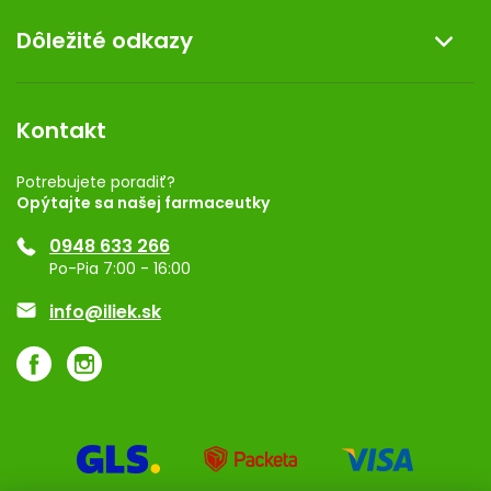
O nás
Dôležité odkazy
Darček k nákupu
Kontakt
Obchodné podmienky
Dermocentrum
Blog
Vernostný program
Kontakt
Rozhodnutie na prevádzku
Registrácia
Potrebujete poradiť?
Opýtajte sa našej farmaceutky
Ponuka pre firmy
0948 633 266
Značky
Po-Pia 7:00 - 16:00
Akcie a zľavy
info@iliek.sk