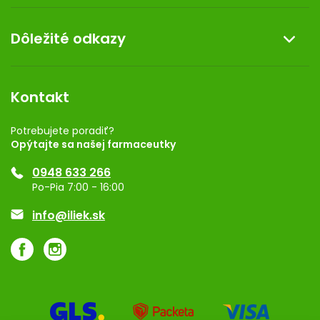
Doprava a platba
O nás
Dôležité odkazy
Darček k nákupu
Kontakt
Obchodné podmienky
Dermocentrum
Blog
Vernostný program
Kontakt
Rozhodnutie na prevádzku
Registrácia
Potrebujete poradiť?
Opýtajte sa našej farmaceutky
Ponuka pre firmy
0948 633 266
Značky
Po-Pia 7:00 - 16:00
Akcie a zľavy
info@iliek.sk