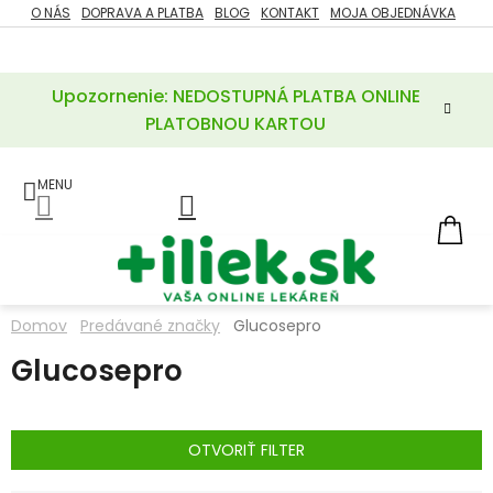
Prejsť
O NÁS
DOPRAVA A PLATBA
BLOG
KONTAKT
MOJA OBJEDNÁVKA
ZĽAVY
na
%
obsah
Upozornenie: NEDOSTUPNÁ PLATBA ONLINE
POTREBY
PRE
PLATOBNOU KARTOU
MATKU
A
DIEŤA
LIEKY
NÁ
KOŠ
VÝŽIVOVÉ
DOPLNKY
Domov
Predávané značky
Glucosepro
VITAMÍNY
Glucosepro
A
MINERÁLY
KOZMETIKA
OTVORIŤ FILTER