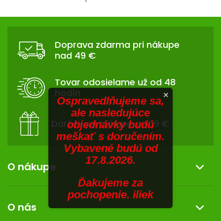
V
O
v
SENIORI
Z
l
Á
á
ZNAČKY
Doprava zdarma pri nákupe
d
P
nad 49 €
a
Ä
Prihlásenie
c
T
i
Tovar odosielame už od 48
I
e
hodín
×
p
E
Ospravedlňujeme sa,
r
ale nasledujúce
v
Darček pri nákupe od 39 €
objednávky budú
k
meškať s doručením.
y
Vybavené budú od
v
17.8.2026.
ý
O nákupe
p
Ďakujeme za
i
Informácie o nákupe
pochopenie. iliek
s
O nás
u
Reklamácia a vrátenie tovaru