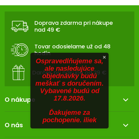
V
hviezdičiek.
v
Z
l
SENIORI
Á
á
Doprava zdarma pri nákupe
d
ZNAČKY
P
nad 49 €
a
Ä
c
Prihlásenie
T
i
Tovar odosielame už od 48
I
e
hodín
p
E
×
Ospravedlňujeme sa,
r
ale nasledujúce
v
Darček pri nákupe od 39 €
objednávky budú
k
meškať s doručením.
y
Vybavené budú od
v
17.8.2026.
ý
O nákupe
p
i
Ďakujeme za
Informácie o nákupe
s
pochopenie. iliek
O nás
u
Reklamácia a vrátenie tovaru
Doprava a platba