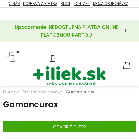
Prejsť
O NÁS
DOPRAVA A PLATBA
BLOG
KONTAKT
MOJA OBJEDNÁVKA
ZĽAVY
na
%
obsah
Upozornenie: NEDOSTUPNÁ PLATBA ONLINE
POTREBY
PRE
PLATOBNOU KARTOU
MATKU
A
DIEŤA
LIEKY
NÁ
KOŠ
VÝŽIVOVÉ
DOPLNKY
Domov
Predávané značky
Gamaneurax
VITAMÍNY
Gamaneurax
A
MINERÁLY
KOZMETIKA
OTVORIŤ FILTER