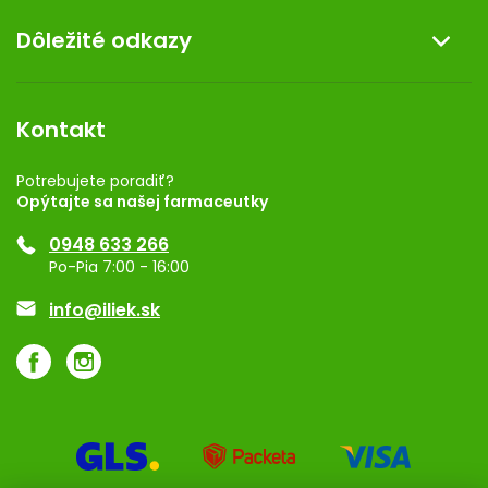
O nás
Dôležité odkazy
Darček k nákupu
Kontakt
Obchodné podmienky
Dermocentrum
Blog
Vernostný program
Kontakt
Rozhodnutie na prevádzku
Registrácia
Potrebujete poradiť?
Opýtajte sa našej farmaceutky
Ponuka pre firmy
0948 633 266
Značky
Po-Pia 7:00 - 16:00
Akcie a zľavy
info@iliek.sk