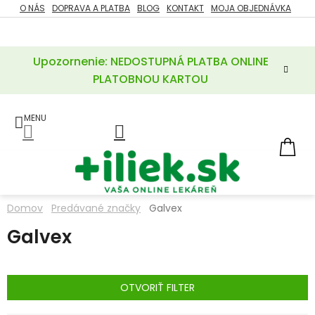
Prejsť
O NÁS
DOPRAVA A PLATBA
BLOG
KONTAKT
MOJA OBJEDNÁVKA
ZĽAVY
na
%
obsah
Upozornenie: NEDOSTUPNÁ PLATBA ONLINE
POTREBY
PRE
PLATOBNOU KARTOU
MATKU
A
DIEŤA
LIEKY
NÁ
KOŠ
VÝŽIVOVÉ
DOPLNKY
Domov
Predávané značky
Galvex
VITAMÍNY
Galvex
A
MINERÁLY
KOZMETIKA
OTVORIŤ FILTER