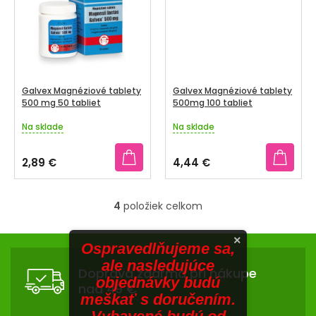
V
hviezdičiek.
hviezdičiek.
SENIORI
ZNAČKY
Prihlásenie
Galvex Magnéziové tablety
Galvex Magnéziové tablety
500 mg 50 tabliet
500mg 100 tabliet
Na sklade
Na sklade
Priemerné
Priemerné
hodnotenie
hodnotenie
produktu
produktu
2,89 €
4,44 €
je
je
3,6
4,2
z
z
4
položiek celkom
5
5
O
hviezdičiek.
hviezdičiek.
v
Z
×
l
Ospravedlňujeme sa,
Á
á
ale nasledujúce
Doprava zdarma pri nákupe
d
P
objednávky budú
nad 49 €
a
Ä
meškať s doručením.
c