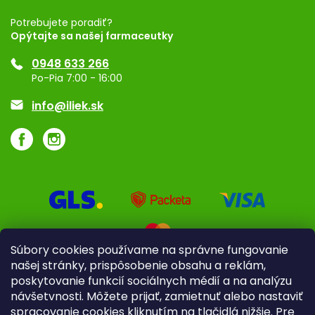
Registrácia
Potrebujete poradiť?
Opýtajte sa našej farmaceutky
Ponuka pre firmy
0948 633 266
Značky
Po-Pia 7:00 - 16:00
Akcie a zľavy
info@iliek.sk
Súbory cookies používame na správne fungovanie
našej stránky, prispôsobenie obsahu a reklám,
poskytovanie funkcií sociálnych médií a na analýzu
návšetvnosti. Môžete prijať, zamietnuť alebo nastaviť
spracovanie cookies kliknutím na tlačidlá nižšie. Pre