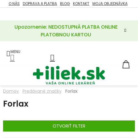
Prejsť
O NÁS
DOPRAVA A PLATBA
BLOG
KONTAKT
MOJA OBJEDNÁVKA
ZĽAVY
na
%
obsah
Upozornenie: NEDOSTUPNÁ PLATBA ONLINE
POTREBY
PRE
PLATOBNOU KARTOU
MATKU
A
DIEŤA
LIEKY
NÁ
KOŠ
VÝŽIVOVÉ
DOPLNKY
Domov
Predávané značky
Forlax
VITAMÍNY
Forlax
A
MINERÁLY
KOZMETIKA
OTVORIŤ FILTER