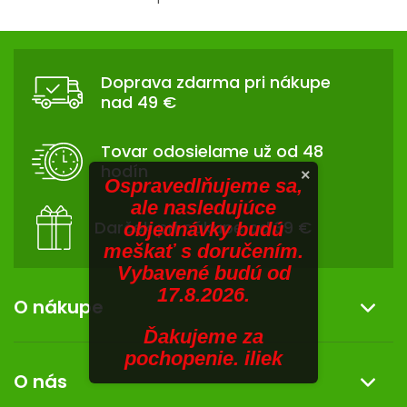
V
O
v
SENIORI
Z
l
Á
á
ZNAČKY
Doprava zdarma pri nákupe
d
P
nad 49 €
a
Ä
Prihlásenie
c
T
i
Tovar odosielame už od 48
I
e
hodín
×
p
E
Ospravedlňujeme sa,
r
ale nasledujúce
v
Darček pri nákupe od 39 €
objednávky budú
k
meškať s doručením.
y
Vybavené budú od
v
17.8.2026.
ý
O nákupe
p
Ďakujeme za
i
Informácie o nákupe
pochopenie. iliek
s
O nás
u
Reklamácia a vrátenie tovaru