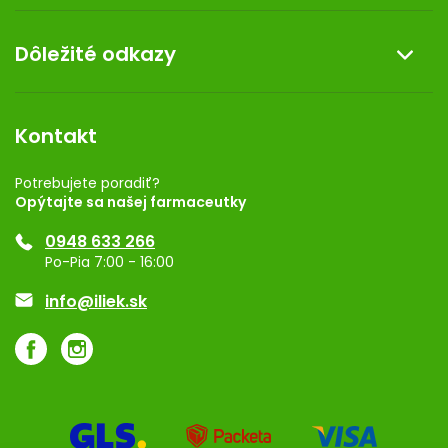
Doprava a platba
O nás
Dôležité odkazy
Darček k nákupu
Kontakt
Obchodné podmienky
Dermocentrum
Blog
Vernostný program
Kontakt
Rozhodnutie na prevádzku
Registrácia
Potrebujete poradiť?
Opýtajte sa našej farmaceutky
Ponuka pre firmy
0948 633 266
Značky
Po-Pia 7:00 - 16:00
Akcie a zľavy
info@iliek.sk