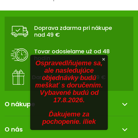
V
O
v
SENIORI
Z
l
Á
á
ZNAČKY
Doprava zdarma pri nákupe
d
P
nad 49 €
a
Ä
Prihlásenie
c
T
i
Tovar odosielame už od 48
I
e
hodín
×
p
E
Ospravedlňujeme sa,
r
ale nasledujúce
v
Darček pri nákupe od 39 €
objednávky budú
k
meškať s doručením.
y
Vybavené budú od
v
17.8.2026.
ý
O nákupe
p
Ďakujeme za
i
Informácie o nákupe
pochopenie. iliek
s
O nás
u
Reklamácia a vrátenie tovaru