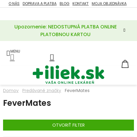
Prejsť
O NÁS
DOPRAVA A PLATBA
BLOG
KONTAKT
MOJA OBJEDNÁVKA
ZĽAVY
na
%
obsah
Upozornenie: NEDOSTUPNÁ PLATBA ONLINE
POTREBY
PRE
PLATOBNOU KARTOU
MATKU
A
DIEŤA
LIEKY
NÁ
KOŠ
VÝŽIVOVÉ
DOPLNKY
Domov
Predávané značky
FeverMates
VITAMÍNY
FeverMates
A
MINERÁLY
KOZMETIKA
OTVORIŤ FILTER