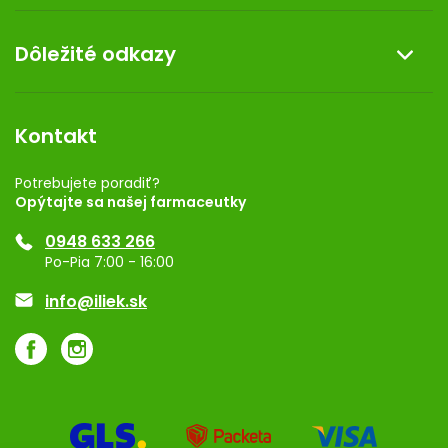
Doprava a platba
O nás
Dôležité odkazy
Darček k nákupu
Kontakt
Obchodné podmienky
Dermocentrum
Blog
Vernostný program
Kontakt
Rozhodnutie na prevádzku
Registrácia
Potrebujete poradiť?
Opýtajte sa našej farmaceutky
Ponuka pre firmy
0948 633 266
Značky
Po-Pia 7:00 - 16:00
Akcie a zľavy
info@iliek.sk