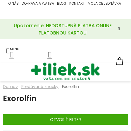
Prejsť
O NÁS
DOPRAVA A PLATBA
BLOG
KONTAKT
MOJA OBJEDNÁVKA
ZĽAVY
na
%
obsah
Upozornenie: NEDOSTUPNÁ PLATBA ONLINE
POTREBY
PRE
PLATOBNOU KARTOU
MATKU
A
DIEŤA
LIEKY
NÁ
KOŠ
VÝŽIVOVÉ
DOPLNKY
Domov
Predávané značky
Exorolfin
VITAMÍNY
Exorolfin
A
MINERÁLY
KOZMETIKA
OTVORIŤ FILTER