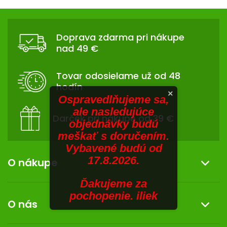
V
hviezdičiek.
v
Z
l
SENIORI
Á
á
Doprava zdarma pri nákupe
d
ZNAČKY
P
nad 49 €
a
Ä
c
Prihlásenie
T
i
Tovar odosielame už od 48
I
e
hodín
p
E
×
Ospravedlňujeme sa,
r
ale nasledujúce
v
Darček pri nákupe od 39 €
objednávky budú
k
meškať s doručením.
y
Vybavené budú od
v
17.8.2026.
ý
O nákupe
p
i
Ďakujeme za
Informácie o nákupe
s
pochopenie. iliek
O nás
u
Reklamácia a vrátenie tovaru
Doprava a platba