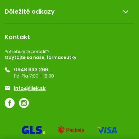
O nás
Dôležité odkazy
Darček k nákupu
Kontakt
Obchodné podmienky
Dermocentrum
Blog
Vernostný program
Kontakt
Rozhodnutie na prevádzku
Registrácia
Potrebujete poradiť?
Opýtajte sa našej farmaceutky
Ponuka pre firmy
0948 633 266
Značky
Po-Pia 7:00 - 16:00
Akcie a zľavy
info@iliek.sk