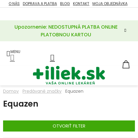
Prejsť
O NÁS
DOPRAVA A PLATBA
BLOG
KONTAKT
MOJA OBJEDNÁVKA
ZĽAVY
na
%
obsah
Upozornenie: NEDOSTUPNÁ PLATBA ONLINE
POTREBY
PRE
PLATOBNOU KARTOU
MATKU
A
DIEŤA
LIEKY
NÁ
KOŠ
VÝŽIVOVÉ
DOPLNKY
Domov
Predávané značky
Equazen
VITAMÍNY
Equazen
A
MINERÁLY
KOZMETIKA
OTVORIŤ FILTER