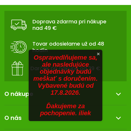
V
hviezdičiek.
v
Z
l
SENIORI
Á
á
Doprava zdarma pri nákupe
d
ZNAČKY
P
nad 49 €
a
Ä
c
Prihlásenie
T
i
Tovar odosielame už od 48
I
e
hodín
p
E
×
Ospravedlňujeme sa,
r
ale nasledujúce
v
Darček pri nákupe od 39 €
objednávky budú
k
meškať s doručením.
y
Vybavené budú od
v
17.8.2026.
ý
O nákupe
p
i
Ďakujeme za
Informácie o nákupe
s
pochopenie. iliek
O nás
u
Reklamácia a vrátenie tovaru
Doprava a platba