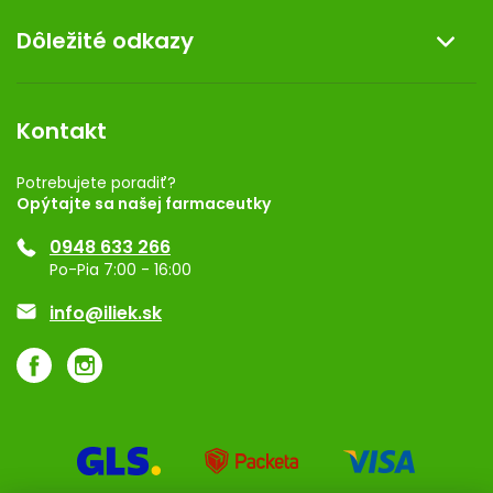
O nás
Dôležité odkazy
Darček k nákupu
Kontakt
Obchodné podmienky
Dermocentrum
Blog
Vernostný program
Kontakt
Rozhodnutie na prevádzku
Registrácia
Potrebujete poradiť?
Opýtajte sa našej farmaceutky
Ponuka pre firmy
0948 633 266
Značky
Po-Pia 7:00 - 16:00
Akcie a zľavy
info@iliek.sk