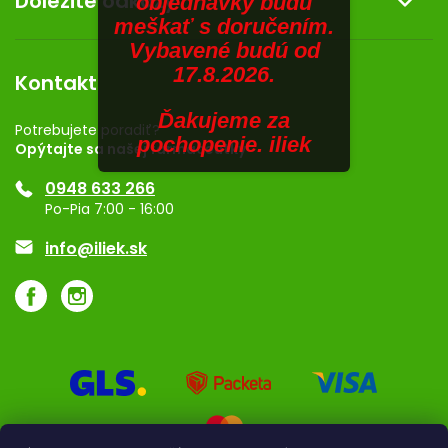
Dôležité odkazy
objednávky budú
Kontakt
meškať s doručením.
SENIORI
Obchodné podmienky
Dermocentrum
Vybavené budú od
Blog
Vernostný program
17.8.2026.
ZNAČKY
Kontakt
Rozhodnutie na prevádzku
Ďakujeme za
Registrácia
Prihlásenie
Potrebujete poradiť?
pochopenie. iliek
Opýtajte sa našej farmaceutky
Ponuka pre firmy
0948 633 266
Značky
Po-Pia 7:00 - 16:00
Akcie a zľavy
info@iliek.sk