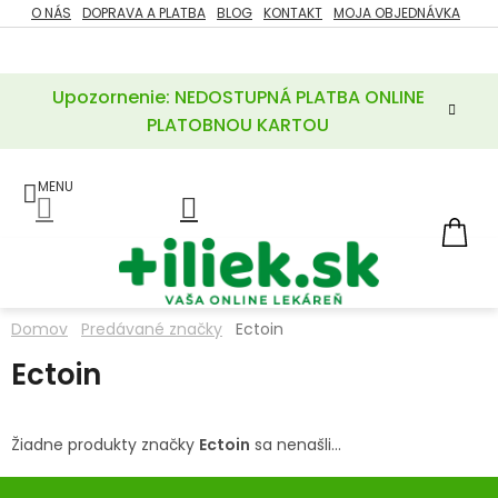
Prejsť
O NÁS
DOPRAVA A PLATBA
BLOG
KONTAKT
MOJA OBJEDNÁVKA
ZĽAVY
na
%
obsah
Upozornenie: NEDOSTUPNÁ PLATBA ONLINE
POTREBY
PRE
PLATOBNOU KARTOU
MATKU
A
DIEŤA
LIEKY
NÁ
KOŠ
VÝŽIVOVÉ
DOPLNKY
Domov
Predávané značky
Ectoin
VITAMÍNY
Ectoin
A
MINERÁLY
Žiadne produkty značky
Ectoin
sa nenašli...
KOZMETIKA
Z