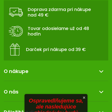
TRÁVENIE
Á
Doprava zdarma pri nákupe
P
nad 49 €
EROTIKA
Ä
T
Tovar odosielame už od 48
BOLESŤ
I
hodín
E
DERMATOLÓGIA
Darček pri nákupe od 39 €
DENTÁLNA
HYGIENA
O nákupe
ZDRAVOTNÍCKE
POMÔCKY
Informácie o nákupe
PRÍRODNÉ
O nás
LIEKY
Reklamácia a vrátenie tovaru
×
Ospravedlňujeme sa,
Doprava a platba
O nás
ale nasledujúce
VETERINA
Darček k nákupu