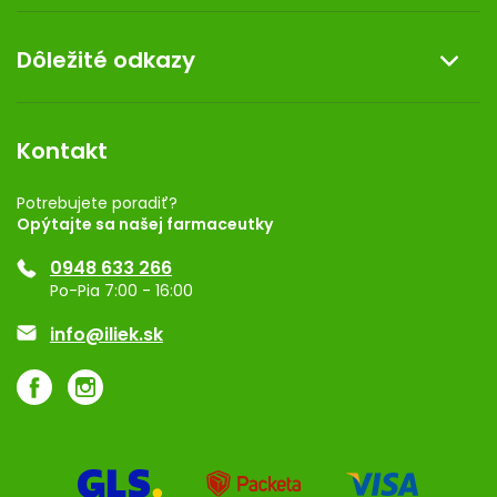
Doprava a platba
O nás
Dôležité odkazy
Darček k nákupu
Kontakt
Obchodné podmienky
Dermocentrum
Blog
Vernostný program
Kontakt
Rozhodnutie na prevádzku
Registrácia
Potrebujete poradiť?
Opýtajte sa našej farmaceutky
Ponuka pre firmy
0948 633 266
Značky
Po-Pia 7:00 - 16:00
Akcie a zľavy
info@iliek.sk