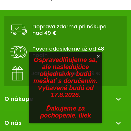
V
hviezdičiek.
O
v
SENIORI
Z
l
Á
á
ZNAČKY
Doprava zdarma pri nákupe
d
P
nad 49 €
a
Ä
Prihlásenie
c
T
i
Tovar odosielame už od 48
I
e
hodín
×
p
E
Ospravedlňujeme sa,
r
ale nasledujúce
v
Darček pri nákupe od 39 €
objednávky budú
k
meškať s doručením.
y
Vybavené budú od
v
17.8.2026.
ý
O nákupe
p
Ďakujeme za
i
Informácie o nákupe
pochopenie. iliek
s
O nás
u
Reklamácia a vrátenie tovaru