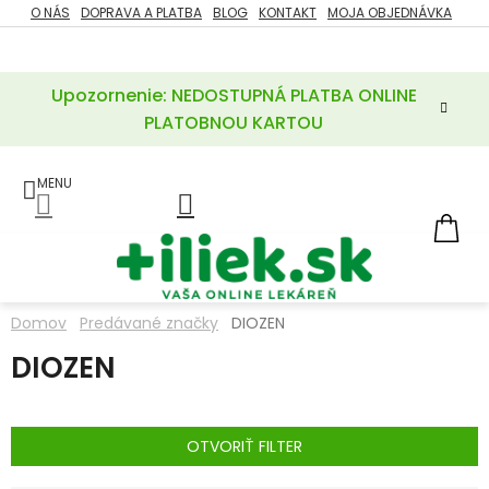
Prejsť
O NÁS
DOPRAVA A PLATBA
BLOG
KONTAKT
MOJA OBJEDNÁVKA
ZĽAVY
na
%
obsah
Upozornenie: NEDOSTUPNÁ PLATBA ONLINE
POTREBY
PRE
PLATOBNOU KARTOU
MATKU
A
DIEŤA
LIEKY
NÁ
KOŠ
VÝŽIVOVÉ
DOPLNKY
Domov
Predávané značky
DIOZEN
VITAMÍNY
DIOZEN
A
MINERÁLY
KOZMETIKA
OTVORIŤ FILTER