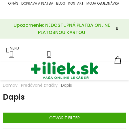
Prejsť
O NÁS
DOPRAVA A PLATBA
BLOG
KONTAKT
MOJA OBJEDNÁVKA
ZĽAVY
na
%
obsah
Upozornenie: NEDOSTUPNÁ PLATBA ONLINE
POTREBY
PRE
PLATOBNOU KARTOU
MATKU
A
DIEŤA
LIEKY
NÁ
KOŠ
VÝŽIVOVÉ
DOPLNKY
Domov
Predávané značky
Dapis
VITAMÍNY
Dapis
A
MINERÁLY
KOZMETIKA
OTVORIŤ FILTER