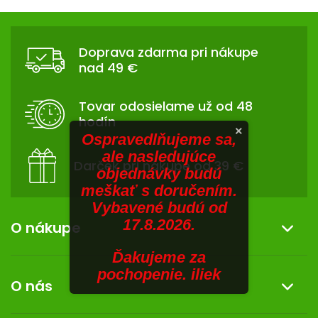
V
hviezdičiek.
v
Z
l
SENIORI
Á
á
Doprava zdarma pri nákupe
d
ZNAČKY
P
nad 49 €
a
Ä
c
Prihlásenie
T
i
Tovar odosielame už od 48
I
e
hodín
p
E
×
Ospravedlňujeme sa,
r
ale nasledujúce
v
Darček pri nákupe od 39 €
objednávky budú
k
meškať s doručením.
y
Vybavené budú od
v
17.8.2026.
ý
O nákupe
p
i
Ďakujeme za
Informácie o nákupe
s
pochopenie. iliek
O nás
u
Reklamácia a vrátenie tovaru
Doprava a platba