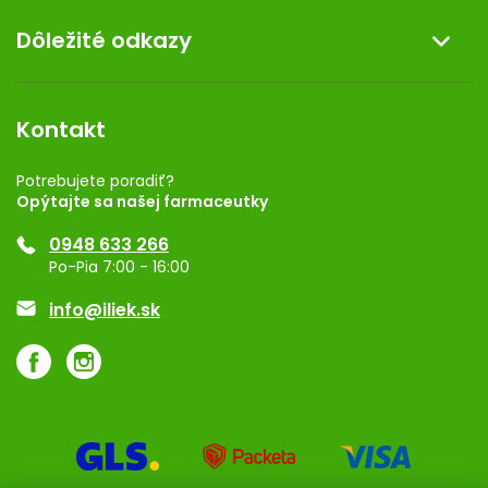
O nás
Dôležité odkazy
Darček k nákupu
Kontakt
Obchodné podmienky
Dermocentrum
Blog
Vernostný program
Kontakt
Rozhodnutie na prevádzku
Registrácia
Potrebujete poradiť?
Opýtajte sa našej farmaceutky
Ponuka pre firmy
0948 633 266
Značky
Po-Pia 7:00 - 16:00
Akcie a zľavy
info@iliek.sk