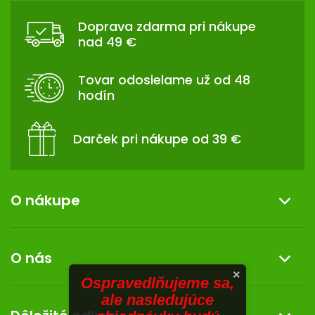
TRÁVENIE
Á
Doprava zdarma pri nákupe
P
nad 49 €
EROTIKA
Ä
T
Tovar odosielame už od 48
BOLESŤ
I
hodín
E
DERMATOLÓGIA
Darček pri nákupe od 39 €
DENTÁLNA
HYGIENA
O nákupe
ZDRAVOTNÍCKE
POMÔCKY
Informácie o nákupe
PRÍRODNÉ
O nás
LIEKY
Reklamácia a vrátenie tovaru
×
Ospravedlňujeme sa,
Doprava a platba
O nás
ale nasledujúce
VETERINA
Darček k nákupu