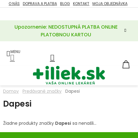
Prejsť
O NÁS
DOPRAVA A PLATBA
BLOG
KONTAKT
MOJA OBJEDNÁVKA
ZĽAVY
na
%
obsah
Upozornenie: NEDOSTUPNÁ PLATBA ONLINE
POTREBY
PRE
PLATOBNOU KARTOU
MATKU
A
DIEŤA
LIEKY
NÁ
KOŠ
VÝŽIVOVÉ
DOPLNKY
Domov
Predávané značky
Dapesi
VITAMÍNY
Dapesi
A
MINERÁLY
Žiadne produkty značky
Dapesi
sa nenašli...
KOZMETIKA
Z