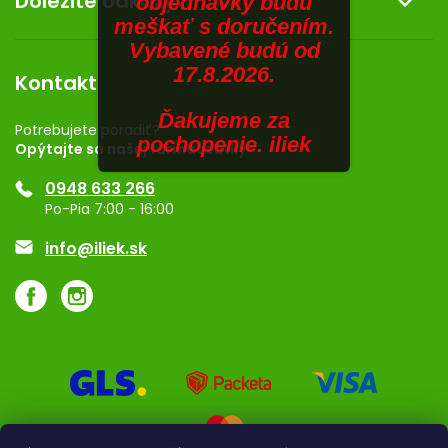
Dôležité odkazy
objednávky budú
Kontakt
meškať s doručením.
SENIORI
Obchodné podmienky
Dermocentrum
Vybavené budú od
Blog
Vernostný program
17.8.2026.
ZNAČKY
Kontakt
Rozhodnutie na prevádzku
Ďakujeme za
Registrácia
Prihlásenie
Potrebujete poradiť?
pochopenie. iliek
Opýtajte sa našej farmaceutky
Ponuka pre firmy
0948 633 266
Značky
Po-Pia 7:00 - 16:00
Akcie a zľavy
info@iliek.sk