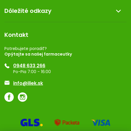
O nás
Dôležité odkazy
Darček k nákupu
Kontakt
Obchodné podmienky
Dermocentrum
Blog
Vernostný program
Kontakt
Rozhodnutie na prevádzku
Registrácia
Potrebujete poradiť?
Opýtajte sa našej farmaceutky
Ponuka pre firmy
0948 633 266
Značky
Po-Pia 7:00 - 16:00
Akcie a zľavy
info@iliek.sk