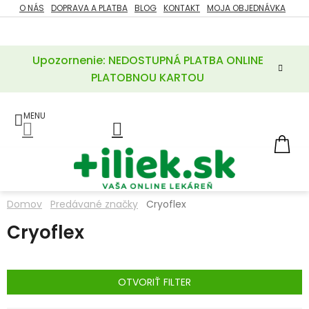
Prejsť
O NÁS
DOPRAVA A PLATBA
BLOG
KONTAKT
MOJA OBJEDNÁVKA
ZĽAVY
na
%
obsah
Upozornenie: NEDOSTUPNÁ PLATBA ONLINE
POTREBY
PRE
PLATOBNOU KARTOU
MATKU
A
DIEŤA
LIEKY
NÁ
KOŠ
VÝŽIVOVÉ
DOPLNKY
Domov
Predávané značky
Cryoflex
VITAMÍNY
Cryoflex
A
MINERÁLY
KOZMETIKA
OTVORIŤ FILTER