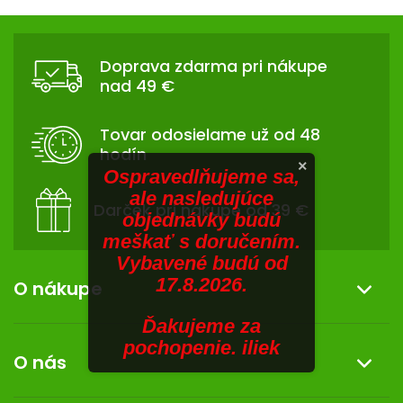
V
hviezdičiek.
v
Z
l
SENIORI
Á
á
Doprava zdarma pri nákupe
d
ZNAČKY
P
nad 49 €
a
Ä
c
Prihlásenie
T
i
Tovar odosielame už od 48
I
e
hodín
p
E
×
Ospravedlňujeme sa,
r
ale nasledujúce
v
Darček pri nákupe od 39 €
objednávky budú
k
meškať s doručením.
y
Vybavené budú od
v
17.8.2026.
ý
O nákupe
p
i
Ďakujeme za
Informácie o nákupe
s
pochopenie. iliek
O nás
u
Reklamácia a vrátenie tovaru
Doprava a platba