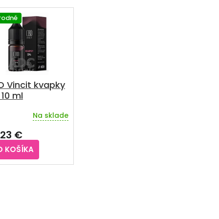
írodné
 Vincit kvapky
10 ml
Na sklade
,23 €
O KOŠÍKA
O
v
l
á