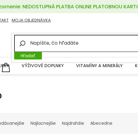
ornenie: NEDOSTUPNÁ PLATBA ONLINE PLATOBNOU KART
TAKT
MOJA OBJEDNÁVKA
Hľadať
LIEKY
VÝŽIVOVÉ DOPLNKY
VITAMÍNY A MINERÁLY
K
NÁKUPNÝ
KOŠÍK
D
edávanejšie
Najlacnejšie
Najdrahšie
Abecedne