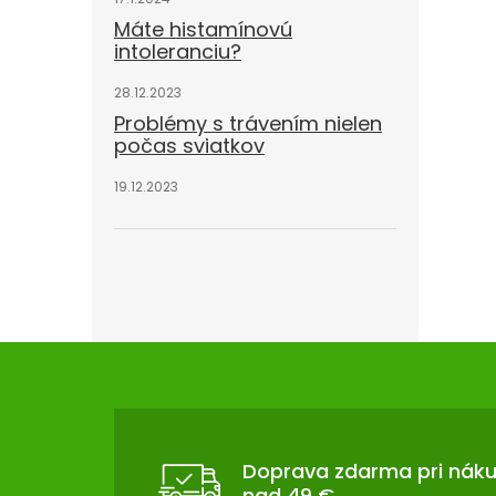
Máte histamínovú
intoleranciu?
28.12.2023
Problémy s trávením nielen
počas sviatkov
19.12.2023
Z
Á
P
Ä
T
Doprava zdarma pri nák
nad 49 €