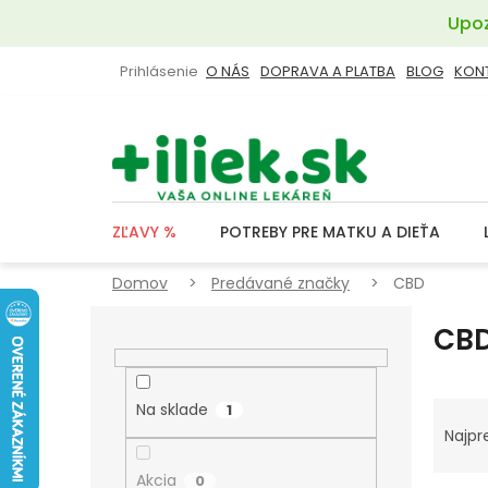
Prejsť
Upoz
na
obsah
Prihlásenie
O NÁS
DOPRAVA A PLATBA
BLOG
KON
ZĽAVY %
POTREBY PRE MATKU A DIEŤA
Domov
Predávané značky
CBD
B
CB
O
Č
N
R
Na sklade
1
Ý
A
Najpr
P
D
Akcia
0