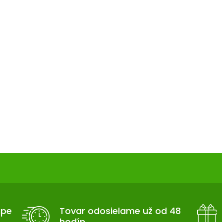
upe
Tovar odosielame už od 48
hodín