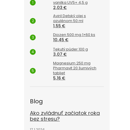
vanilka UV5+ 4,5 g
2,03 €
Aviril Detský olej s
azulénom 50 ml
1,55 €
Diozen 500 mg 1×60 ks
10,45 €
Tekutý púder 100 g
3,07 €
Magnesium 250 mg
Pharmavit 20 šumivých
tabliet
5,16 €
Blog
Ako zvládnuť začiatok roka
bez stresu?
17.1.2024