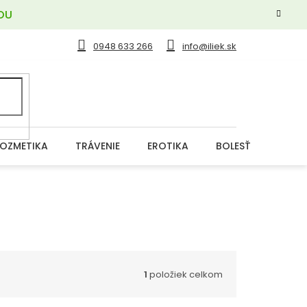
OU
0948 633 266
info@iliek.sk
OZMETIKA
TRÁVENIE
EROTIKA
BOLESŤ
DERM
1
položiek celkom