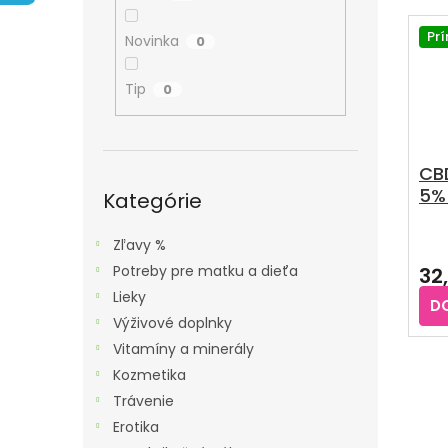
A
E
V
N
N
Ý
Pr
Novinka
0
E
I
P
L
E
Tip
0
I
P
S
R
P
O
CBD
R
Preskočiť
5% 
D
kategórie
Kategórie
O
U
D
Zľavy %
K
U
Potreby pre matku a dieťa
32
T
K
Lieky
O
D
T
Výživové doplnky
V
O
Vitamíny a minerály
V
Kozmetika
Trávenie
Erotika