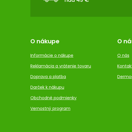
I
E
O nákupe
O ná
Informácie o nákupe
O nás
Reklamácia a vrátenie tovaru
Kontak
Doprava a platba
Dermo
Darček k nákupu
Obchodné podmienky
Vernostný program