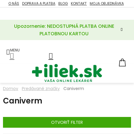
Prejsť
O NÁS
DOPRAVA A PLATBA
BLOG
KONTAKT
MOJA OBJEDNÁVKA
ZĽAVY
na
%
obsah
Upozornenie: NEDOSTUPNÁ PLATBA ONLINE
POTREBY
PRE
PLATOBNOU KARTOU
MATKU
A
DIEŤA
LIEKY
NÁ
KOŠ
VÝŽIVOVÉ
DOPLNKY
Domov
Predávané značky
Caniverm
VITAMÍNY
Caniverm
A
MINERÁLY
KOZMETIKA
OTVORIŤ FILTER