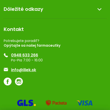
O nás
Dôležité odkazy
Darček k nákupu
Kontakt
Obchodné podmienky
Dermocentrum
Blog
Vernostný program
Kontakt
Rozhodnutie na prevádzku
Registrácia
Potrebujete poradiť?
Opýtajte sa našej farmaceutky
Ponuka pre firmy
0948 633 266
Značky
Po-Pia 7:00 - 16:00
Akcie a zľavy
info@iliek.sk